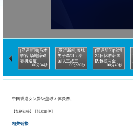
[亚运新闻]马术
[亚运新闻]藤球
[亚运新闻]轮滑
收官 场地障碍
男子单组：泰
24日比赛韩国
赛拼速度
国队三战三...
队包揽两金
00分34秒
00分30秒
00分49秒
中国香港女队晋级壁球团体决赛。
【
复制链接
】【
转发邮件
】
相关链接