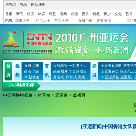
央视网
|
视频
|
网站地图
首页
新闻
经济
体育
综艺
春晚
戏曲
音乐
科教
青少
文化
艺术
电视
频道大全
栏目大全
节目大全
直播中国
赛事直播
网络
直播
点播
火线战报
一起看亚运
全景亚运360°
李宁会
首
视
资
栏
高清
访谈
高清图片
非奥运项目
全景亚运会
亚运风云
页
频
讯
目
3D新体验
开幕式
闭幕式
火炬
5+亚运原创
这里是广
24小时播不停
中国网络电视台
>
体育台
>
亚运台
> 点播页
3
[亚运新闻]中国香港女队