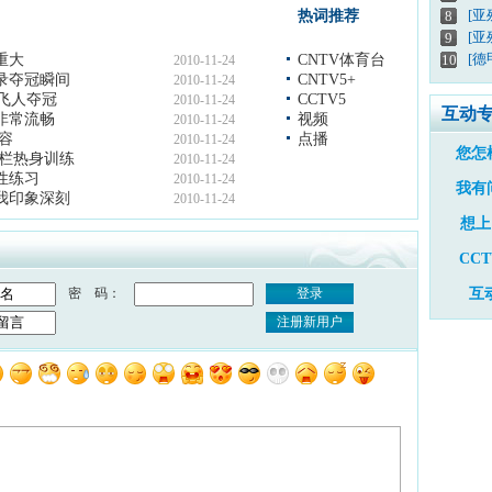
[
热词推荐
8
[亚
9
[德
重大
CNTV体育台
10
2010-11-24
纪录夺冠瞬间
CNTV5+
2010-11-24
”飞人夺冠
CCTV5
2010-11-24
互动
非常流畅
视频
2010-11-24
容
点播
2010-11-24
您怎
跨栏热身训练
2010-11-24
性练习
2010-11-24
我有
我印象深刻
2010-11-24
想上
CC
密 码：
登录
互
注册新用户