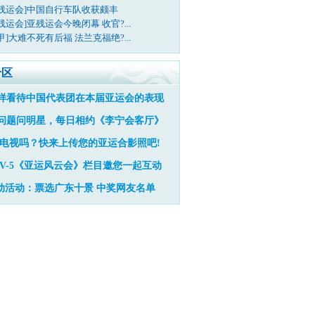
亚残运会]中国自行车队收获颇丰
残运会]亚残运会今晚闭幕 收官?...
甲]大难不死有后福 法兰克福绝?...
专区
样看待中国代表团在本届亚运会的表现
问题问明星，每日相约《李宁会客厅》
电视吗？快来上传您的亚运合影照吧!
TV-5《亚运风云会》栏目邀您一起互动
动活动：票选广东十景
中奖网友名单