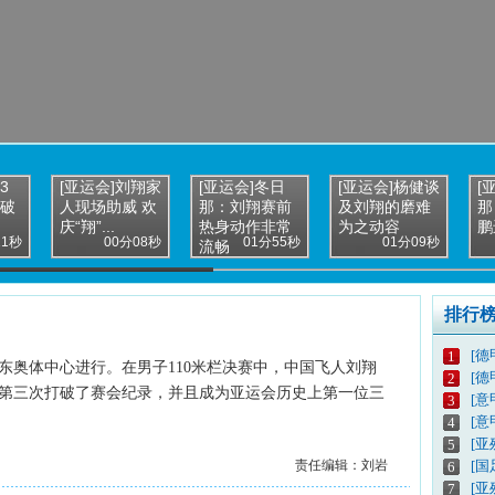
3
[亚运会]刘翔家
[亚运会]冬日
[亚运会]杨健谈
[
翔破
人现场助威 欢
那：刘翔赛前
及刘翔的磨难
那
庆“翔”...
热身动作非常
为之动容
鹏
11秒
00分08秒
01分55秒
01分09秒
流畅
排行
[德
1
广东奥体中心进行。在男子110米栏决赛中，中国飞人刘翔
[德
2
连续第三次打破了赛会纪录，并且成为亚运会历史上第一位三
[意
3
[意
4
[亚
5
责任编辑：刘岩
[
6
[亚
7