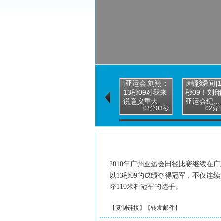
[亚运会]刘翔：
[精彩瞬间]1
13秒09对我来
秒09！刘
说意义重大
亚运会纪...
03分03秒
02分
2010年广州亚运会田径比赛继续在
以13秒09的成绩夺得冠军，不仅
夺110米栏冠军的选手。
【
复制链接
】【
转发邮件
】