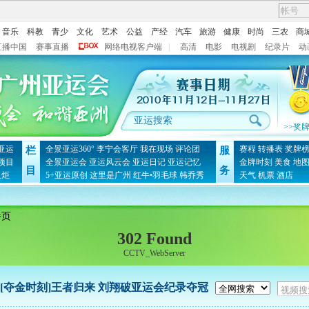
音乐
科教
青少
文化
艺术
公益
产经
汽车
旅游
健康
时尚
三农
商
直播中国
赛事直播
网络电视客户端
|
高清
电影
电视剧
纪录片
动
>>奖
亚运
全景亚运360°
李宁会客厅
我在现场
评论团
赛程
转播表
奖牌
栏
服
项目
全景亚运会
亚运风云会
亚运日记
亚运记忆
金牌时刻
美食
地
目
务
火炬
5+亚运原创
这里是广州
红牛•羽毛球
韩乔秀
天气
机票
酒店
播页
302 Found
CCTV_WebServer
[夺金时刻]王者归来 刘翔破亚运会纪录夺冠