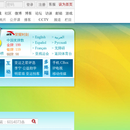
客服
设为首页
登录
注册
城
社区
微博
博客
论坛
访谈
邮箱
游戏
画片
公开课
播客
|
CCTV
频道
栏目
荣耀时刻
> English
> العربية
中国奖牌数
> Español
> Pусский
金牌
:
199
> Français
> 无障碍
银牌
:
119
牌榜
> 亚残运会
> 返回体育台
铜牌
:
98
多
榜
亚运之星评选
手机
CBox
互
终
图
李宁·公益助学
IP电视
动
端
明星墙
亚运拍客
移动传媒