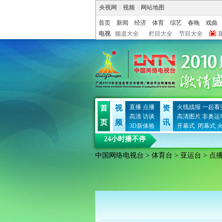
央视网
|
视频
|
网站地图
首页
新闻
经济
体育
综艺
春晚
戏曲
电视
频道大全
栏目大全
节目大全
直播
点播
火线战报
一起看
首
视
资
高清
访谈
高清图片
非奥运
页
频
讯
3D新体验
开幕式
闭幕式
24小时播不停
中国网络电视台
>
体育台
>
亚运台
> 点