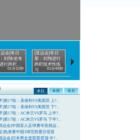
亚运会]冬日
[亚运会]冬日
[亚运会]卡罗琳
：刘翔/史冬
那：刘翔进行
布朗：刘翔的
进行跨栏...
跨栏技术性练
自信让我印...
01分32秒
01分46秒
02分36秒
习
榜
本日
本周
本月
甲]第17轮：圣保利VS美因茨 上?...
甲]第17轮：圣保利VS美因茨 下?...
甲]第17轮：AC米兰VS罗马 上半?...
甲]第17轮：AC米兰VS罗马 下半?...
残运会]中国盲人足球勇夺亚残运...
国足]热身赛中国3球完胜爱沙尼亚
残运会]日本男女篮双双登顶 中?...