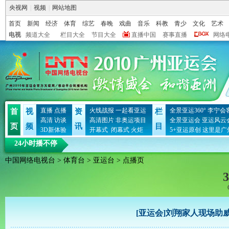
央视网
|
视频
|
网站地图
首页
新闻
经济
体育
综艺
春晚
戏曲
音乐
科教
青少
文化
艺术
电视
频道大全
栏目大全
节目大全
直播中国
赛事直播
网络
直播
点播
火线战报
一起看亚运
全景亚运360°
李宁会
首
视
资
栏
高清
访谈
高清图片
非奥运项目
全景亚运会
亚运风云
页
频
讯
目
3D新体验
开幕式
闭幕式
火炬
5+亚运原创
这里是广
24小时播不停
中国网络电视台
>
体育台
>
亚运台
> 点播页
3
[亚运会]刘翔家人现场助威