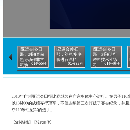
[亚运会]冬日
[亚运会]冬日
[亚运会]冬日
那：刘翔赛前
那：刘翔/史冬
那：刘翔进行
热身动作非常
鹏进行跨栏...
跨栏技术性练
01分55秒
01分32秒
01分46秒
流畅
习
2010年广州亚运会田径比赛继续在广东奥体中心进行。在男子11
以13秒09的成绩夺得冠军，不仅连续第三次打破了赛会纪录，并
夺110米栏冠军的选手。
【
复制链接
】【
转发邮件
】