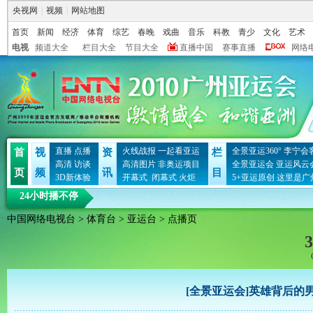
央视网
|
视频
|
网站地图
首页
新闻
经济
体育
综艺
春晚
戏曲
音乐
科教
青少
文化
艺术
电视
频道大全
栏目大全
节目大全
直播中国
赛事直播
网络
直播
点播
火线战报
一起看亚运
全景亚运360°
李宁会
首
视
资
栏
高清
访谈
高清图片
非奥运项目
全景亚运会
亚运风云
页
频
讯
目
3D新体验
开幕式
闭幕式
火炬
5+亚运原创
这里是广
24小时播不停
中国网络电视台
>
体育台
>
亚运台
> 点播页
3
[全景亚运会]英雄背后的