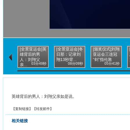
[全景亚运会]英
[全景亚运会]冬
[颁奖仪式]刘翔
雄背后的男
日那：记录刘
亚运会三连冠
人：刘翔父
翔13秒背...
“剑”指伦敦
03分49秒
08分09秒
05分41秒
亲...
英雄背后的男人：刘翔父亲如是说。
【
复制链接
】【
转发邮件
】
相关链接