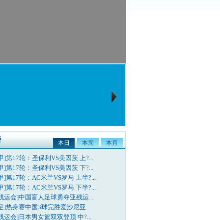
榜
本日
本周
本月
甲]第17轮：圣保利VS美因茨 上?...
甲]第17轮：圣保利VS美因茨 下?...
甲]第17轮：AC米兰VS罗马 上半?...
甲]第17轮：AC米兰VS罗马 下半?...
残运会]中国盲人足球勇夺亚残运...
国足]热身赛中国3球完胜爱沙尼亚
残运会]日本男女篮双双登顶 中?...