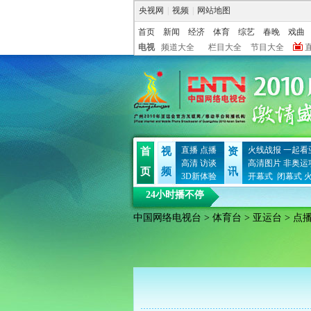
央视网
|
视频
|
网站地图
首页
新闻
经济
体育
综艺
春晚
戏曲
电视
频道大全
栏目大全
节目大全
直播
点播
火线战报
一起看
首
视
资
高清
访谈
高清图片
非奥运
页
频
讯
3D新体验
开幕式
闭幕式
24小时播不停
中国网络电视台
>
体育台
>
亚运台
> 点