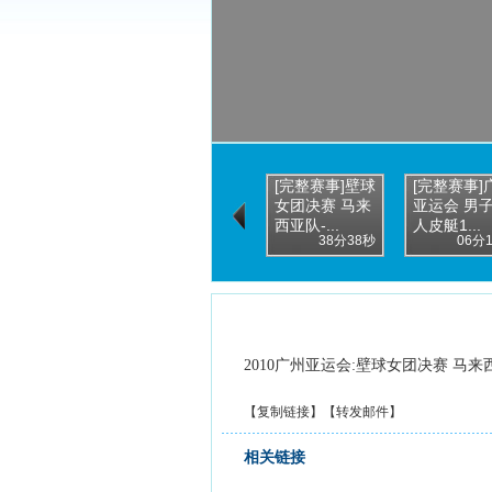
[完整赛事]壁球
[完整赛事]
女团决赛 马来
亚运会 男
西亚队-...
人皮艇1...
38分38秒
06分
2010广州亚运会:壁球女团决赛 马来
【
复制链接
】【
转发邮件
】
相关链接