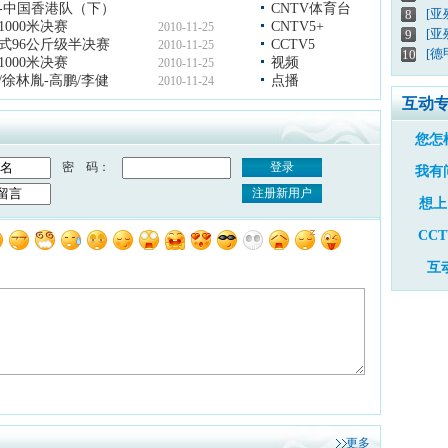
队-中国香港队（下）
CNTV体育台
[
8
000米决赛
CNTV5+
2010-11-25
[亚
9
式96公斤级半决赛
CCTV5
2010-11-25
[德
10
000米决赛
视频
2010-11-25
/徐林胤-高鹏/李健
点播
2010-11-24
互动
您怎
密 码：
登录
我有
注册新用户
想上
CC
互
更多