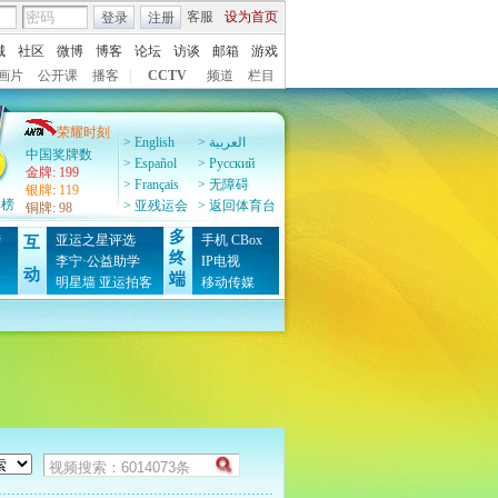
客服
设为首页
登录
注册
城
社区
微博
博客
论坛
访谈
邮箱
游戏
画片
公开课
播客
|
CCTV
频道
栏目
荣耀时刻
> English
> العربية
中国奖牌数
> Español
> Pусский
金牌
:
199
> Français
> 无障碍
银牌
:
119
牌榜
> 亚残运会
> 返回体育台
铜牌
:
98
多
榜
亚运之星评选
手机
CBox
互
终
图
李宁·公益助学
IP电视
动
端
明星墙
亚运拍客
移动传媒