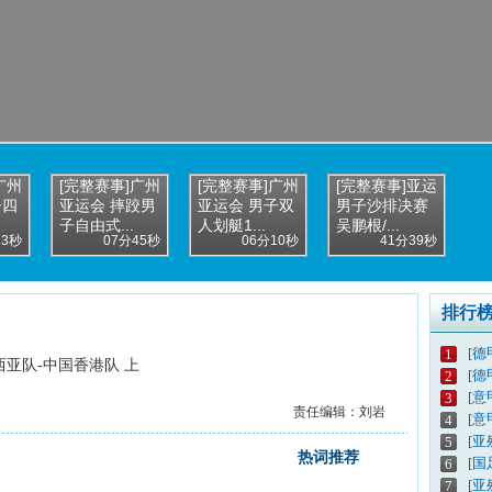
广州
[完整赛事]广州
[完整赛事]广州
[完整赛事]亚运
子四
亚运会 摔跤男
亚运会 男子双
男子沙排决赛
子自由式...
人划艇1...
吴鹏根/...
13秒
07分45秒
06分10秒
41分39秒
排行
[德
1
西亚队-中国香港队 上
[德
2
[意
3
责任编辑：刘岩
[意
4
[亚
5
热词推荐
[
6
[亚
7