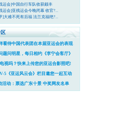
亚残运会]中国自行车队收获颇丰
残运会]亚残运会今晚闭幕 收官?...
甲]大难不死有后福 法兰克福绝?...
专区
样看待中国代表团在本届亚运会的表现
问题问明星，每日相约《李宁会客厅》
电视吗？快来上传您的亚运合影照吧!
TV-5《亚运风云会》栏目邀您一起互动
动活动：票选广东十景
中奖网友名单