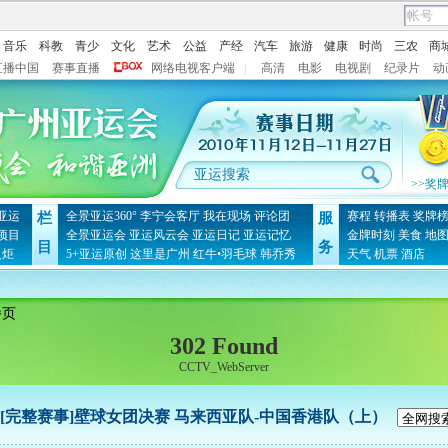
音乐
科教
青少
文化
艺术
公益
产经
汽车
旅游
健康
时尚
三农
商
直播中国
赛事直播
网络电视客户端
|
高清
电影
电视剧
纪录片
动
>>奖
亚运
全景亚运360°
李宁会客厅
我在现场
评论团
赛程
转播表
奖牌
栏
服
项目
全景亚运会
亚运风云会
亚运日记
亚运记忆
金牌时刻
美食
地
目
务
火炬
5+亚运原创
这里是广州
红牛•羽毛球
韩乔秀
天气
机票
酒店
播页
302 Found
CCTV_WebServer
[完整赛事]壁球女团决赛 马来西亚队-中国香港队（上）