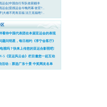
亚残运会]中国自行车队收获颇丰
残运会]亚残运会今晚闭幕 收官?...
甲]大难不死有后福 法兰克福绝?...
专区
样看待中国代表团在本届亚运会的表现
问题问明星，每日相约《李宁会客厅》
电视吗？快来上传您的亚运合影照吧!
TV-5《亚运风云会》栏目邀您一起互动
动活动：票选广东十景
中奖网友名单