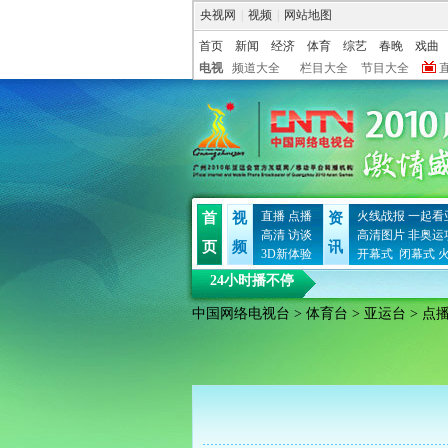
央视网
|
视频
|
网站地图
首页
新闻
经济
体育
综艺
春晚
戏曲
电视
频道大全
栏目大全
节目大全
直播
点播
火线战报
一起看
首
视
资
高清
访谈
高清图片
非奥运
页
频
讯
3D新体验
开幕式
闭幕式
24小时播不停
中国网络电视台
>
体育台
>
亚运台
> 点