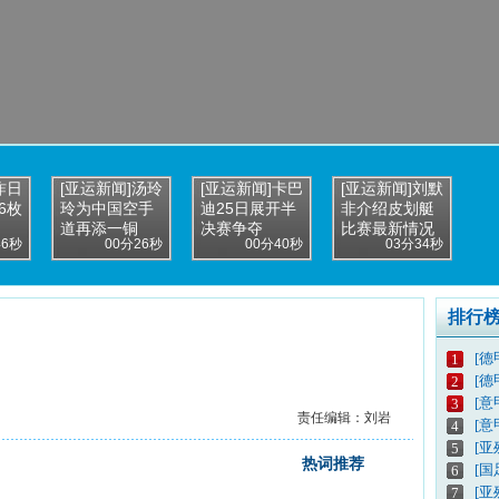
昨日
[亚运新闻]汤玲
[亚运新闻]卡巴
[亚运新闻]刘默
6枚
玲为中国空手
迪25日展开半
非介绍皮划艇
道再添一铜
决赛争夺
比赛最新情况
46秒
00分26秒
00分40秒
03分34秒
排行
[德
1
[德
2
[意
3
责任编辑：刘岩
[意
4
[亚
5
热词推荐
[
6
[亚
7