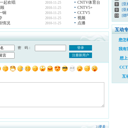
家一起欢唱
CNTV体育台
2010-11-25
[
8
回顾
CNTV5+
2010-11-25
[亚
9
一铜
CCTV5
2010-11-25
[德
10
夺
视频
2010-11-25
新情况
点播
2010-11-25
互动
您怎
密 码：
登录
我有
注册新用户
想上
CC
互
更多