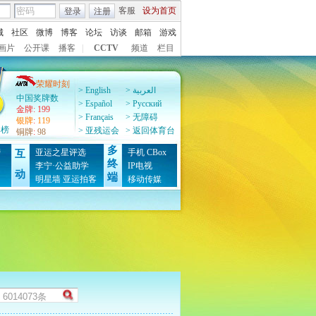
客服
设为首页
登录
注册
城
社区
微博
博客
论坛
访谈
邮箱
游戏
画片
公开课
播客
|
CCTV
频道
栏目
荣耀时刻
> English
> العربية
中国奖牌数
> Español
> Pусский
金牌
:
199
> Français
> 无障碍
银牌
:
119
牌榜
> 亚残运会
> 返回体育台
铜牌
:
98
多
榜
亚运之星评选
手机
CBox
互
终
图
李宁·公益助学
IP电视
动
端
明星墙
亚运拍客
移动传媒