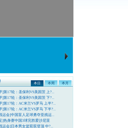
榜
本日
本周
本月
甲]第17轮：圣保利VS美因茨 上?...
甲]第17轮：圣保利VS美因茨 下?...
甲]第17轮：AC米兰VS罗马 上半?...
甲]第17轮：AC米兰VS罗马 下半?...
残运会]中国盲人足球勇夺亚残运...
国足]热身赛中国3球完胜爱沙尼亚
残运会]日本男女篮双双登顶 中?...