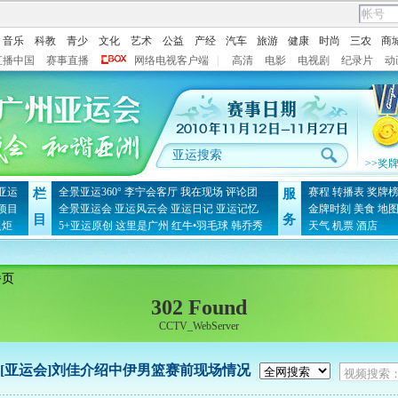
音乐
科教
青少
文化
艺术
公益
产经
汽车
旅游
健康
时尚
三农
商
直播中国
赛事直播
网络电视客户端
|
高清
电影
电视剧
纪录片
动
>>奖
亚运
全景亚运360°
李宁会客厅
我在现场
评论团
赛程
转播表
奖牌
栏
服
项目
全景亚运会
亚运风云会
亚运日记
亚运记忆
金牌时刻
美食
地
目
务
火炬
5+亚运原创
这里是广州
红牛•羽毛球
韩乔秀
天气
机票
酒店
播页
302 Found
CCTV_WebServer
[亚运会]刘佳介绍中伊男篮赛前现场情况