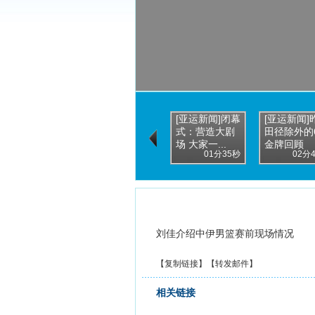
[亚运新闻]闭幕
[亚运新闻]
式：营造大剧
田径除外的
场 大家一...
金牌回顾
01分35秒
02分
刘佳介绍中伊男篮赛前现场情况
【
复制链接
】【
转发邮件
】
相关链接