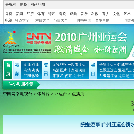
央视网
|
视频
|
网站地图
首页
新闻
经济
体育
综艺
春晚
戏曲
音乐
科教
青少
文化
艺术
电视
频道大全
栏目大全
节目大全
直播中国
赛事直播
网络
直播
点播
火线战报
一起看亚运
全景亚运360°
李宁会
首
视
资
栏
高清
访谈
高清图片
非奥运项目
全景亚运会
亚运风云
页
频
讯
目
3D新体验
开幕式
闭幕式
火炬
5+亚运原创
这里是广
24小时播不停
中国网络电视台
>
体育台
>
亚运台
> 点播页
3
[完整赛事]广州亚运会跳