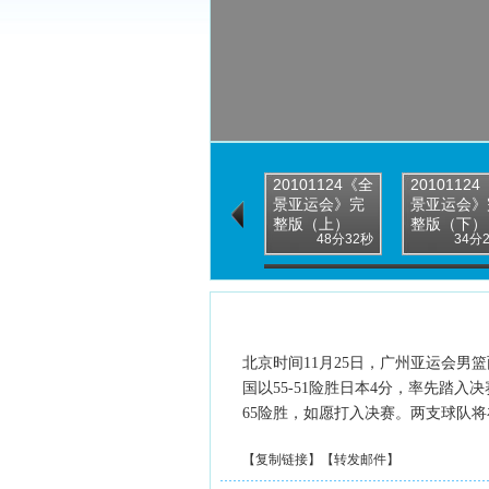
20101124《全
2010112
景亚运会》完
景亚运会》
整版（上）
整版（下）
48分32秒
34分
北京时间11月25日，广州亚运会
国以55-51险胜日本4分，率先踏入
65险胜，如愿打入决赛。两支球队将在明
【
复制链接
】【
转发邮件
】