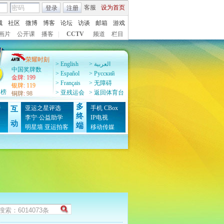
客服
设为首页
登录
注册
城
社区
微博
博客
论坛
访谈
邮箱
游戏
画片
公开课
播客
|
CCTV
频道
栏目
荣耀时刻
> English
> العربية
中国奖牌数
> Español
> Pусский
金牌
:
199
> Français
> 无障碍
银牌
:
119
牌榜
> 亚残运会
> 返回体育台
铜牌
:
98
多
榜
亚运之星评选
手机
CBox
互
终
图
李宁·公益助学
IP电视
动
端
明星墙
亚运拍客
移动传媒