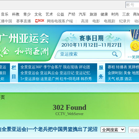
音乐
科教
青少
文化
艺术
公益
产经
汽车
旅游
健康
时尚
三农
商
直播中国
赛事直播
网络电视客户端
|
高清
电影
电视剧
纪录片
动
>>奖
亚运
全景亚运360°
李宁会客厅
我在现场
评论团
赛程
转播表
奖牌
栏
服
项目
全景亚运会
亚运风云会
亚运日记
亚运记忆
金牌时刻
美食
地
目
务
火炬
5+亚运原创
这里是广州
红牛•羽毛球
韩乔秀
天气
机票
酒店
播页
302 Found
CCTV_WebServer
[全景亚运会]一个老兵把中国男篮拽出了泥沼