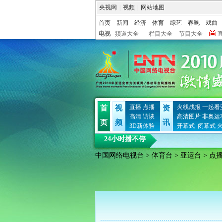
央视网
|
视频
|
网站地图
首页
新闻
经济
体育
综艺
春晚
戏曲
电视
频道大全
栏目大全
节目大全
直播
点播
火线战报
一起看
首
视
资
高清
访谈
高清图片
非奥运
页
频
讯
3D新体验
开幕式
闭幕式
24小时播不停
中国网络电视台
>
体育台
>
亚运台
> 点