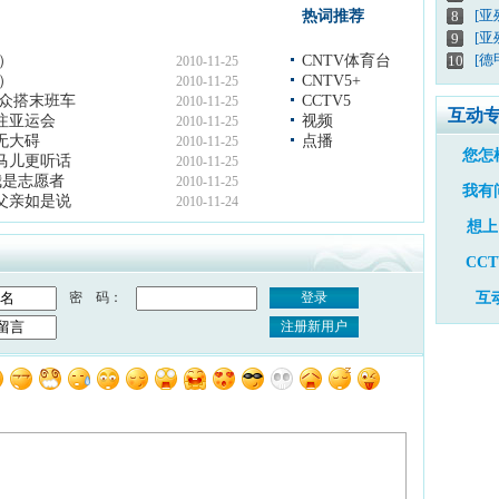
[
热词推荐
8
[亚
9
[德
上）
CNTV体育台
10
2010-11-25
下）
CNTV5+
2010-11-25
观众搭末班车
CCTV5
2010-11-25
互动
注亚运会
视频
2010-11-25
无大碍
点播
2010-11-25
您怎
马儿更听话
2010-11-25
我是志愿者
2010-11-25
我有
父亲如是说
2010-11-24
想上
CC
密 码：
登录
互
注册新用户