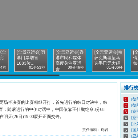
4《全
[全景亚运会]闭
[全景亚运会]香
[全景亚运会]哈
[
完
幕门票增售
港市民和媒体
萨克斯坦坠马
倩
1883位...
高度关注亚运
选手已无大碍
如
24秒
01分53秒
00分46秒
01分06秒
会
排行
[德
1
男篮两场半决赛的比赛相继开打，首先进行的韩日对决中，韩
[德
2
决赛；随后进行的中伊对话中，中国依靠王仕鹏绝命3分68-
[意
3
天(26日)19:00展开正面交锋。
[意
4
[亚
5
责任编辑：刘岩
[
6
[亚
7