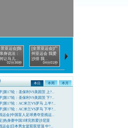
全景亚运会]陈
[全景亚运会]广
[全景亚运会]英
亲身说法：
州亚运会 我爱
雄背后的男
何让马儿...
沙排 我...
人：刘翔父
02分36秒
04分01秒
03分49秒
亲...
榜
本日
本周
本月
甲]第17轮：圣保利VS美因茨 上?...
甲]第17轮：圣保利VS美因茨 下?...
甲]第17轮：AC米兰VS罗马 上半?...
甲]第17轮：AC米兰VS罗马 下半?...
残运会]中国盲人足球勇夺亚残运...
国足]热身赛中国3球完胜爱沙尼亚
残运会]日本男女篮双双登顶 中?...