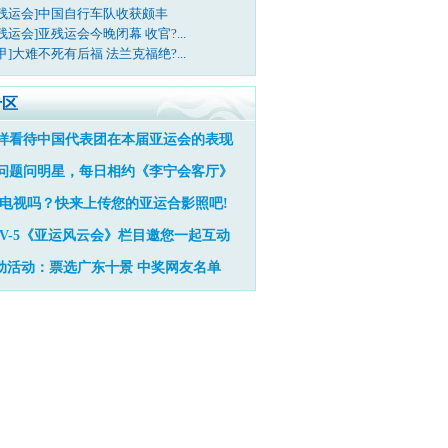
亚残运会]中国自行车队收获颇丰
残运会]亚残运会今晚闭幕 收官?...
甲]大难不死有后福 法兰克福绝?...
专区
样看待中国代表团在本届亚运会的表现
问题问明星，每日相约《李宁会客厅》
电视吗？快来上传您的亚运合影照吧!
TV-5《亚运风云会》栏目邀您一起互动
动活动：票选广东十景
中奖网友名单