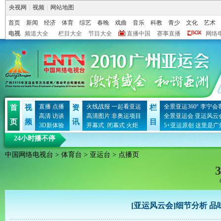
央视网
|
视频
|
网站地图
首页
新闻
经济
体育
综艺
春晚
戏曲
音乐
科教
青少
文化
艺术
电视
频道大全
栏目大全
节目大全
直播中国
赛事直播
网络
直播
点播
火线战报
一起看亚运
全景亚运360°
李宁会
首
视
资
栏
高清
访谈
高清图片
非奥运项目
全景亚运会
亚运风云
页
频
讯
目
3D新体验
开幕式
闭幕式
火炬
5+亚运原创
这里是广
24小时播不停
中国网络电视台
>
体育台
>
亚运台
> 点播页
3
[亚运风云会]细节分析 