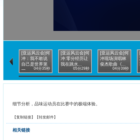
[亚运风云会]何
[亚运风云会]何
[亚运风云会]何
冲：我不敢说
冲:零分经历让
冲现场演唱林
自己是世界第
我在跳水...
俊杰歌曲《...
04分35秒
05分29秒
04分39秒
一
细节分析，品味运动员在比赛中的极端体验。
【
复制链接
】【
转发邮件
】
相关链接