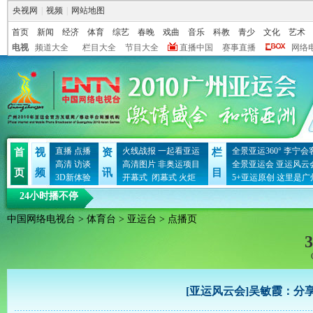
央视网
|
视频
|
网站地图
首页
新闻
经济
体育
综艺
春晚
戏曲
音乐
科教
青少
文化
艺术
电视
频道大全
栏目大全
节目大全
直播中国
赛事直播
网络
直播
点播
火线战报
一起看亚运
全景亚运360°
李宁会
首
视
资
栏
高清
访谈
高清图片
非奥运项目
全景亚运会
亚运风云
页
频
讯
目
3D新体验
开幕式
闭幕式
火炬
5+亚运原创
这里是广
24小时播不停
中国网络电视台
>
体育台
>
亚运台
> 点播页
3
[亚运风云会]吴敏霞：分