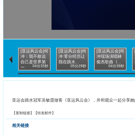
[亚运风云会]何
[亚运风云会]何
[亚运风云会]何
冲：我不敢说
冲:零分经历让
冲现场演唱林
自己是世界第
我在跳水...
俊杰歌曲《...
04分35秒
05分29秒
04分39秒
一
亚运会跳水冠军吴敏霞做客《亚运风云会》，并和观众一起分享她
【
复制链接
】【
转发邮件
】
相关链接