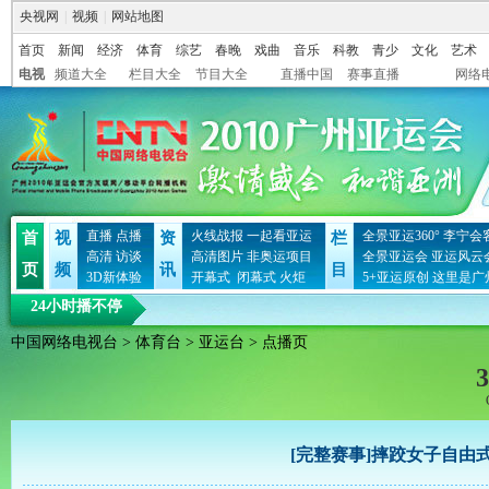
央视网
|
视频
|
网站地图
首页
新闻
经济
体育
综艺
春晚
戏曲
音乐
科教
青少
文化
艺术
电视
频道大全
栏目大全
节目大全
直播中国
赛事直播
网络
直播
点播
火线战报
一起看亚运
全景亚运360°
李宁会
首
视
资
栏
高清
访谈
高清图片
非奥运项目
全景亚运会
亚运风云
页
频
讯
目
3D新体验
开幕式
闭幕式
火炬
5+亚运原创
这里是广
24小时播不停
中国网络电视台
>
体育台
>
亚运台
> 点播页
3
[完整赛事]摔跤女子自由式5