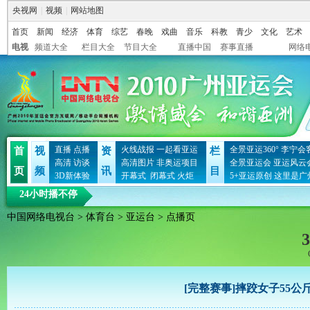
央视网
|
视频
|
网站地图
首页
新闻
经济
体育
综艺
春晚
戏曲
音乐
科教
青少
文化
艺术
电视
频道大全
栏目大全
节目大全
直播中国
赛事直播
网络
直播
点播
火线战报
一起看亚运
全景亚运360°
李宁会
首
视
资
栏
高清
访谈
高清图片
非奥运项目
全景亚运会
亚运风云
页
频
讯
目
3D新体验
开幕式
闭幕式
火炬
5+亚运原创
这里是广
24小时播不停
中国网络电视台
>
体育台
>
亚运台
> 点播页
3
[完整赛事]摔跤女子55公