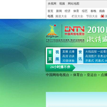
央视网
|
视频
|
网站地图
首页
新闻
经济
体育
综艺
春晚
戏曲
电视
频道大全
栏目大全
节目大全
直播
点播
火线战报
一起看
首
视
资
高清
访谈
高清图片
非奥运
页
频
讯
3D新体验
开幕式
闭幕式
24小时播不停
中国网络电视台
>
体育台
>
亚运台
> 点