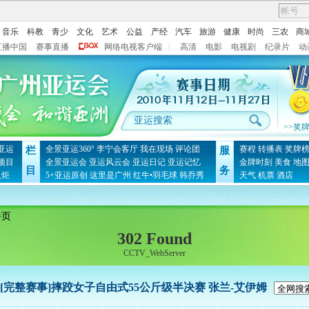
音乐
科教
青少
文化
艺术
公益
产经
汽车
旅游
健康
时尚
三农
商
直播中国
赛事直播
网络电视客户端
|
高清
电影
电视剧
纪录片
动
>>奖
亚运
全景亚运360°
李宁会客厅
我在现场
评论团
赛程
转播表
奖牌
栏
服
项目
全景亚运会
亚运风云会
亚运日记
亚运记忆
金牌时刻
美食
地
目
务
火炬
5+亚运原创
这里是广州
红牛•羽毛球
韩乔秀
天气
机票
酒店
播页
302 Found
CCTV_WebServer
[完整赛事]摔跤女子自由式55公斤级半决赛 张兰-艾伊姆