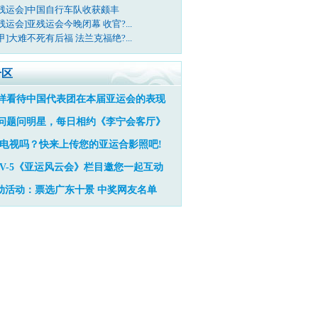
亚残运会]中国自行车队收获颇丰
残运会]亚残运会今晚闭幕 收官?...
甲]大难不死有后福 法兰克福绝?...
专区
样看待中国代表团在本届亚运会的表现
问题问明星，每日相约《李宁会客厅》
电视吗？快来上传您的亚运合影照吧!
TV-5《亚运风云会》栏目邀您一起互动
动活动：票选广东十景
中奖网友名单