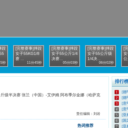
摔跤
[完整赛事]摔跤
[完整赛事]摔跤
[完整赛事]摔跤
[
55
女子55KG1/8
女子55公斤1/4
女子55公斤级
女
赛 ...
决赛...
1/4决...
公斤
45秒
11分45秒
05分03秒
06分02秒
排行
[德
1
5公斤级半决赛 张兰（中国）-艾伊姆.阿布季尔金娜（哈萨克
[德
2
[意
3
[意
4
责任编辑：刘岩
[亚
5
[
6
热词推荐
[亚
7