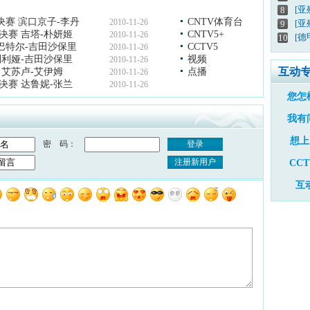
[
8
决赛 滨口京子-李丹
CNTV体育台
2010-11-26
[亚
9
4决赛 吉塔-朴妍姬
CNTV5+
2010-11-26
[德
10
特巴特尔-吉田沙保里
CCTV5
2010-11-26
 利利娅-吉田沙保里
视频
2010-11-26
互动
赛 艾苏卢-艾伊姆
点播
2010-11-26
4决赛 达鲁妮-张兰
2010-11-26
您怎
我有
想上
密 码：
登录
注册新用户
CC
互