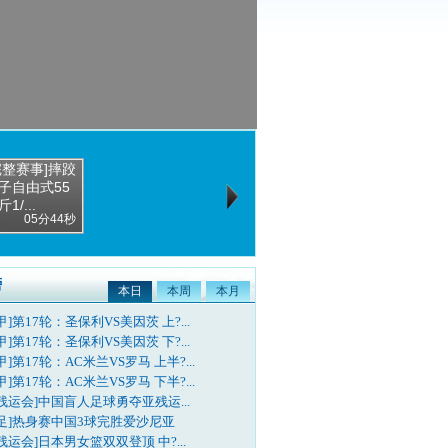
完整赛事]摔跤
子自由式55
1/...
05分44秒
榜
本日
本周
本月
甲]第17轮：圣保利VS美因茨 上?...
甲]第17轮：圣保利VS美因茨 下?...
甲]第17轮：AC米兰VS罗马 上半?...
甲]第17轮：AC米兰VS罗马 下半?...
残运会]中国盲人足球勇夺亚残运...
国足]热身赛中国3球完胜爱沙尼亚
残运会]日本男女篮双双登顶 中?...