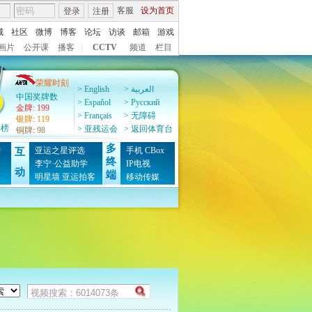
客服
设为首页
登录
注册
城
社区
微博
博客
论坛
访谈
邮箱
游戏
画片
公开课
播客
|
CCTV
频道
栏目
荣耀时刻
> English
> العربية
中国奖牌数
> Español
> Pусский
金牌
:
199
> Français
> 无障碍
银牌
:
119
牌榜
> 亚残运会
> 返回体育台
铜牌
:
98
多
榜
亚运之星评选
手机
CBox
互
终
图
李宁·公益助学
IP电视
动
端
明星墙
亚运拍客
移动传媒