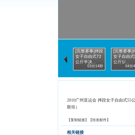
[完整赛事]摔跤
[完整赛事]
女子自由式72
女子自由式
公斤半决...
公斤1/...
03分14秒
04分
2010广州亚运会 摔跤女子自由式5
斯坦）
【
复制链接
】【
转发邮件
】
相关链接