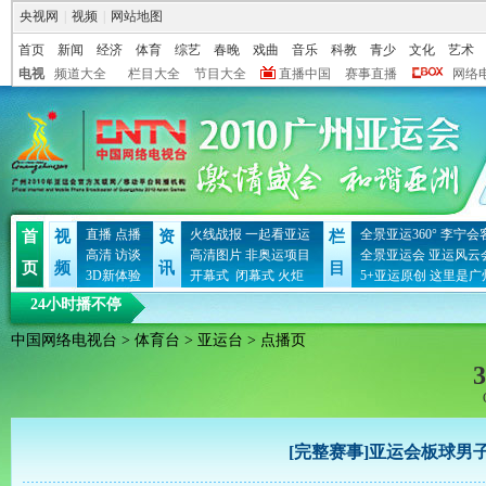
央视网
|
视频
|
网站地图
首页
新闻
经济
体育
综艺
春晚
戏曲
音乐
科教
青少
文化
艺术
电视
频道大全
栏目大全
节目大全
直播中国
赛事直播
网络
直播
点播
火线战报
一起看亚运
全景亚运360°
李宁会
首
视
资
栏
高清
访谈
高清图片
非奥运项目
全景亚运会
亚运风云
页
频
讯
目
3D新体验
开幕式
闭幕式
火炬
5+亚运原创
这里是广
24小时播不停
中国网络电视台
>
体育台
>
亚运台
> 点播页
3
[完整赛事]亚运会板球男子