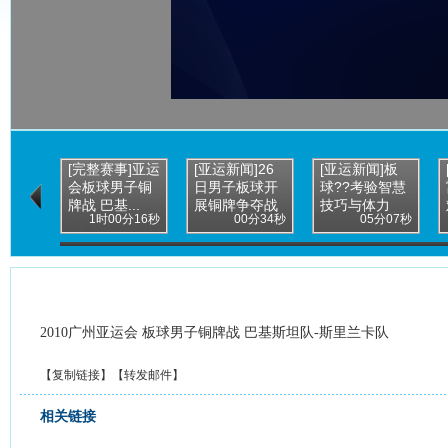
[完整赛事]亚运
[亚运新闻]26
[亚运新闻]板
会板球男子铜
日男子板球开
球??考验智慧
牌战 巴基...
展铜牌争夺战
技巧与体力
1时00分16秒
00分34秒
05分07秒
2010广州亚运会 板球男子铜牌战 巴基斯坦队-斯里兰卡队
【
复制链接
】【
转发邮件
】
相关链接