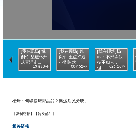
[我在现场] 姚
[我在现场] 姚
[我在现场]杨
俐竹 见证林丹
俐竹 重点打造
岭：不想承认
从青涩走...
小将陈龙
技不如人，
13分23秒
06分52秒
02分16秒
但...
杨烁：何姿接班郭晶晶？奥运后见分晓。
【
复制链接
】【
转发邮件
】
相关链接