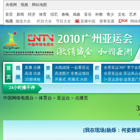
央视网
|
视频
|
网站地图
首页
新闻
经济
体育
综艺
春晚
戏曲
音乐
科教
青少
文化
艺术
电视
频道大全
栏目大全
节目大全
直播中国
赛事直播
网络
直播
点播
火线战报
一起看亚运
全景亚运360°
李宁会
首
视
资
栏
高清
访谈
高清图片
非奥运项目
全景亚运会
亚运风云
页
频
讯
目
3D新体验
开幕式
闭幕式
火炬
5+亚运原创
这里是广
24小时播不停
中国网络电视台
>
体育台
>
亚运台
> 点播页
3
[我在现场]杨烁：何姿接