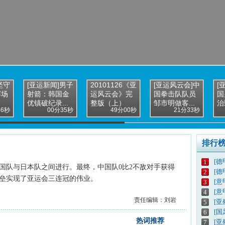
坚守
[亚运新闻]男子
20101126《亚
[亚运风云会]中
[
赛场
射箭：韩国金
运风云会》完
国拳击队队员
国
优镇破纪录...
整版（上）
邹市明做客...
治
46秒
00分35秒
49分00秒
21分33秒
排行
[德
1
中国队与日本队之间进行。最终，中国队0比2不敌对手获得
[德
2
垒实现了亚运会三连冠的伟业。
[意
3
[意
4
责任编辑：刘岩
[亚
5
[
6
热词推荐
[亚
7