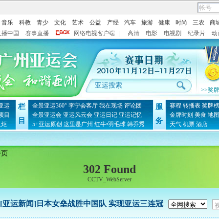
音乐
科教
青少
文化
艺术
公益
产经
汽车
旅游
健康
时尚
三农
商
直播中国
赛事直播
网络电视客户端
|
高清
电影
电视剧
纪录片
动
>>奖
亚运
全景亚运360°
李宁会客厅
我在现场
评论团
赛程
转播表
奖牌
栏
服
项目
全景亚运会
亚运风云会
亚运日记
亚运记忆
金牌时刻
美食
地
目
务
火炬
5+亚运原创
这里是广州
红牛•羽毛球
韩乔秀
天气
机票
酒店
播页
302 Found
CCTV_WebServer
[亚运新闻]日本女垒战胜中国队 实现亚运三连冠