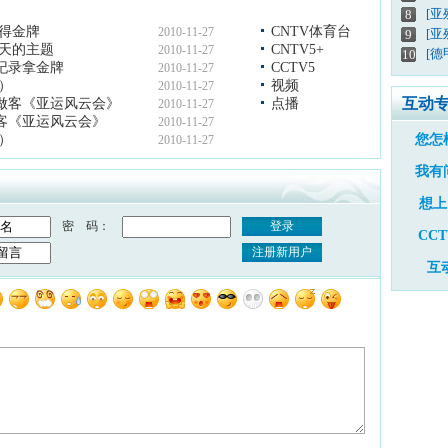
[
8
夺得金牌
CNTV体育台
2010-11-27
[亚
9
一天的主题
CNTV5+
2010-11-27
[德
10
纪录拿金牌
CCTV5
2010-11-27
上）
视频
2010-11-27
互动
明做客《亚运风云会》
点播
2010-11-27
客《亚运风云会》
2010-11-27
下）
您怎
2010-11-27
我有
想上
密 码：
登录
CC
注册新用户
互