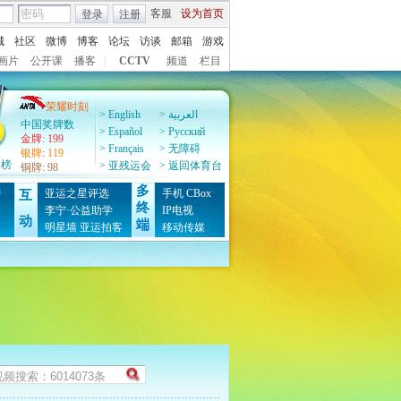
客服
设为首页
登录
注册
城
社区
微博
博客
论坛
访谈
邮箱
游戏
画片
公开课
播客
|
CCTV
频道
栏目
荣耀时刻
> English
> العربية
中国奖牌数
> Español
> Pусский
金牌
:
199
> Français
> 无障碍
银牌
:
119
牌榜
> 亚残运会
> 返回体育台
铜牌
:
98
多
榜
亚运之星评选
手机
CBox
互
终
图
李宁·公益助学
IP电视
动
端
明星墙
亚运拍客
移动传媒