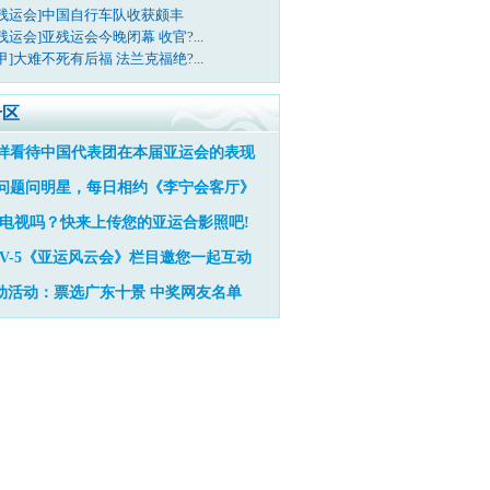
亚残运会]中国自行车队收获颇丰
残运会]亚残运会今晚闭幕 收官?...
甲]大难不死有后福 法兰克福绝?...
专区
样看待中国代表团在本届亚运会的表现
问题问明星，每日相约《李宁会客厅》
电视吗？快来上传您的亚运合影照吧!
TV-5《亚运风云会》栏目邀您一起互动
动活动：票选广东十景
中奖网友名单