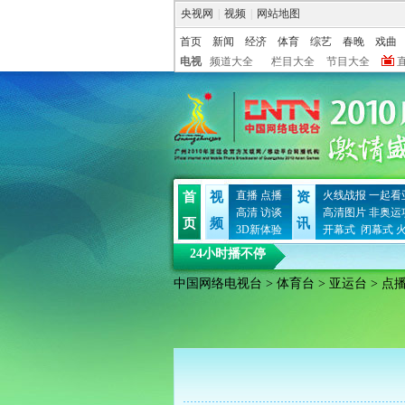
央视网
|
视频
|
网站地图
首页
新闻
经济
体育
综艺
春晚
戏曲
电视
频道大全
栏目大全
节目大全
直播
点播
火线战报
一起看
首
视
资
高清
访谈
高清图片
非奥运
页
频
讯
3D新体验
开幕式
闭幕式
24小时播不停
中国网络电视台
>
体育台
>
亚运台
> 点