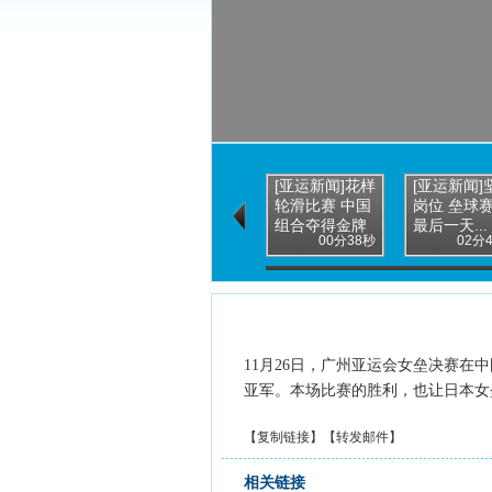
[亚运新闻]花样
[亚运新闻]
轮滑比赛 中国
岗位 垒球
组合夺得金牌
最后一天...
00分38秒
02分
11月26日，广州亚运会女垒决赛在
亚军。本场比赛的胜利，也让日本女
【
复制链接
】【
转发邮件
】
相关链接