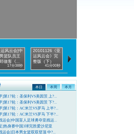
亚运风云会]中
20101126《亚
男篮队员王
运风云会》完
郅做客《...
整版（下）
17分38秒
41分00秒
榜
本日
本周
本月
甲]第17轮：圣保利VS美因茨 上?...
甲]第17轮：圣保利VS美因茨 下?...
甲]第17轮：AC米兰VS罗马 上半?...
甲]第17轮：AC米兰VS罗马 下半?...
残运会]中国盲人足球勇夺亚残运...
国足]热身赛中国3球完胜爱沙尼亚
残运会]日本男女篮双双登顶 中?...