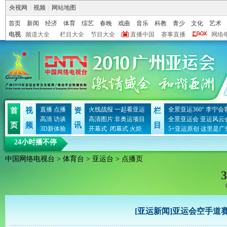
央视网
|
视频
|
网站地图
首页
新闻
经济
体育
综艺
春晚
戏曲
音乐
科教
青少
文化
艺术
电视
频道大全
栏目大全
节目大全
直播中国
赛事直播
网络
直播
点播
火线战报
一起看亚运
全景亚运360°
李宁会
首
视
资
栏
高清
访谈
高清图片
非奥运项目
全景亚运会
亚运风云
页
频
讯
目
3D新体验
开幕式
闭幕式
火炬
5+亚运原创
这里是广
24小时播不停
中国网络电视台
>
体育台
>
亚运台
> 点播页
3
[亚运新闻]亚运会空手道