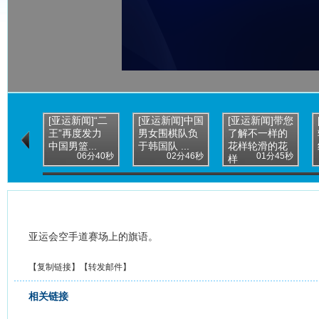
[亚运新闻]“二
[亚运新闻]中国
[亚运新闻]带您
王”再度发力
男女围棋队负
了解不一样的
中国男篮...
于韩国队 ...
花样轮滑的花
06分40秒
02分46秒
01分45秒
样
亚运会空手道赛场上的旗语。
【
复制链接
】【
转发邮件
】
相关链接