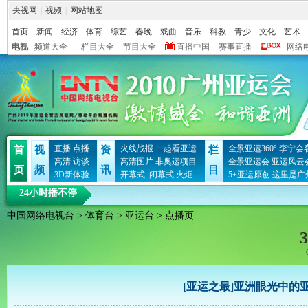
央视网
|
视频
|
网站地图
首页
新闻
经济
体育
综艺
春晚
戏曲
音乐
科教
青少
文化
艺术
电视
频道大全
栏目大全
节目大全
直播中国
赛事直播
网络
直播
点播
火线战报
一起看亚运
全景亚运360°
李宁会
首
视
资
栏
高清
访谈
高清图片
非奥运项目
全景亚运会
亚运风云
页
频
讯
目
3D新体验
开幕式
闭幕式
火炬
5+亚运原创
这里是广
24小时播不停
中国网络电视台
>
体育台
>
亚运台
> 点播页
3
[亚运之最]亚洲眼光中的