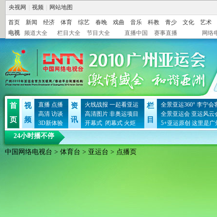
央视网
|
视频
|
网站地图
首页
新闻
经济
体育
综艺
春晚
戏曲
音乐
科教
青少
文化
艺术
电视
频道大全
栏目大全
节目大全
直播中国
赛事直播
网络
直播
点播
火线战报
一起看亚运
全景亚运360°
李宁会
首
视
资
栏
高清
访谈
高清图片
非奥运项目
全景亚运会
亚运风云
页
频
讯
目
3D新体验
开幕式
闭幕式
火炬
5+亚运原创
这里是广
24小时播不停
中国网络电视台
>
体育台
>
亚运台
> 点播页