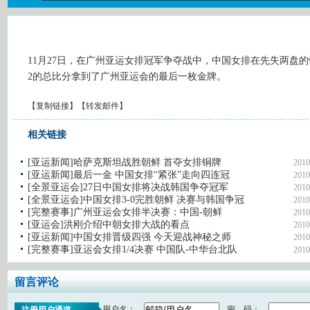
11月27日，在广州亚运女排冠军争夺战中，中国女排在先失两盘的
2的总比分拿到了广州亚运会的最后一枚金牌。
【
复制链接
】【
转发邮件
】
相关链接
[亚运新闻]哈萨克斯坦战胜朝鲜 首夺女排铜牌
2010
[亚运新闻]最后一金 中国女排“紧张”走向四连冠
2010
[全景亚运会]27日中国女排将决战韩国争夺冠军
2010
[全景亚运会]中国女排3-0完胜朝鲜 决赛与韩国争冠
2010
[完整赛事]广州亚运会女排半决赛：中国-朝鲜
2010
[亚运会]洪刚介绍中朝女排大战的看点
2010
[亚运新闻]中国女排晋级四强 今天迎战神秘之师
2010
[完整赛事]亚运会女排1/4决赛 中国队-中华台北队
2010
留言评论
用户名：
密 码：
注册用户通道