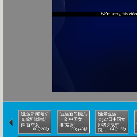
We're sorry,this vid
[亚运新闻]哈萨
[亚运新闻]最后
[全景亚运
克斯坦战胜朝
一金 中国女
会]27日中国女
鲜 首夺女...
排“紧张”...
排将决战韩
00分20秒
03分43秒
04分12秒
国...