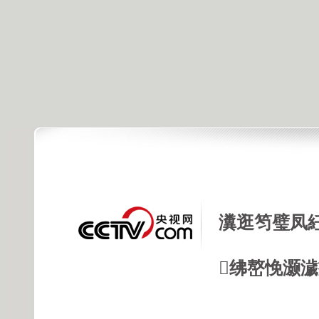
瀵逛笉璧凤
绋嶅悗灏