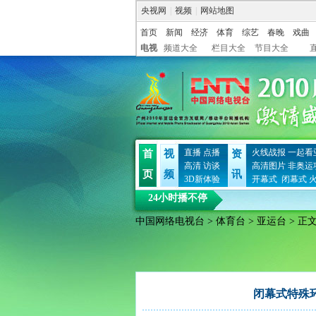
央视网
|
视频
|
网站地图
首页
新闻
经济
体育
综艺
春晚
戏曲
电视
频道大全
栏目大全
节目大全
直播
点播
火线战报
一起看
首
视
资
高清
访谈
高清图片
非奥运
页
频
讯
3D新体验
开幕式
闭幕式
24小时播不停
中国网络电视台
>
体育台
>
亚运台
> 正
闭幕式特殊环