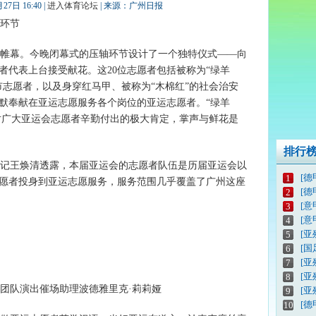
7日 16:40 |
进入体育论坛
| 来源：广州日报
环节
帷幕。今晚闭幕式的压轴环节设计了一个独特仪式——向
者代表上台接受献花。这20位志愿者包括被称为“绿羊
市志愿者，以及身穿红马甲、被称为“木棉红”的社会治安
默奉献在亚运志愿服务各个岗位的亚运志愿者。“绿羊
是对广大亚运会志愿者辛勤付出的极大肯定，掌声与鲜花是
排行
记王焕清透露，本届亚运会的志愿者队伍是历届亚运会以
[德
1
志愿者投身到亚运志愿服务，服务范围几乎覆盖了广州这座
[德
2
[意
3
[意
4
[亚
5
[
6
[亚
7
[
8
团队演出催场助理波德雅里克·莉莉娅
[亚
9
[德
10