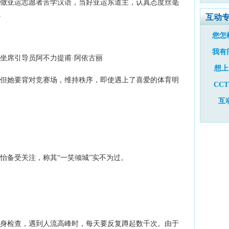
做亚运志愿者苦学汉语，当好亚运东道主，认真态度丝毫
。
互动
您怎
我有
坐席引导员阿不力提甫·阿依古丽
想上
但她要背对竞赛场，维持秩序，即使遇上了喜爱的体育明
CC
互
备受关注，称其“一笑倾城”实不为过。
身检查，遇到人流高峰时，每天要反复蹲起数千次。由于