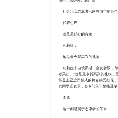
治中、梁扬涛、赵广德
社会治安志愿者活跃在城市的各个角
代表心声
这是最贴心的肯定
莉莉娅：
这是最令我高兴的礼物
莉莉娅来自俄罗斯，金发碧眼，却
者采访。“这是最令我高兴的礼物，
能登上亚运闭幕式的舞台接受献花，
的同学还表示，会专门录下她接受献
李森：
这一刻是属于志愿者的荣誉