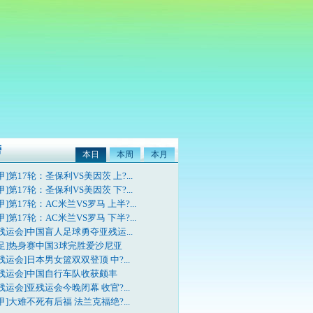
榜
本日
本周
本月
甲]第17轮：圣保利VS美因茨 上?...
甲]第17轮：圣保利VS美因茨 下?...
甲]第17轮：AC米兰VS罗马 上半?...
甲]第17轮：AC米兰VS罗马 下半?...
残运会]中国盲人足球勇夺亚残运...
国足]热身赛中国3球完胜爱沙尼亚
残运会]日本男女篮双双登顶 中?...
亚残运会]中国自行车队收获颇丰
残运会]亚残运会今晚闭幕 收官?...
甲]大难不死有后福 法兰克福绝?...