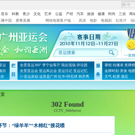
音乐
科教
青少
文化
艺术
公益
产经
汽车
旅游
健康
时尚
三农
商
直播中国
赛事直播
网络电视客户端
|
高清
电影
电视剧
纪录片
动
>>奖
亚运
全景亚运360°
李宁会客厅
我在现场
评论团
赛程
转播表
奖牌
栏
服
项目
全景亚运会
亚运风云会
亚运日记
亚运记忆
金牌时刻
美食
地
目
务
火炬
5+亚运原创
这里是广州
红牛•羽毛球
韩乔秀
天气
机票
酒店
文页
302 Found
CCTV_WebServer
节：“绿羊羊”“木棉红”接花喽