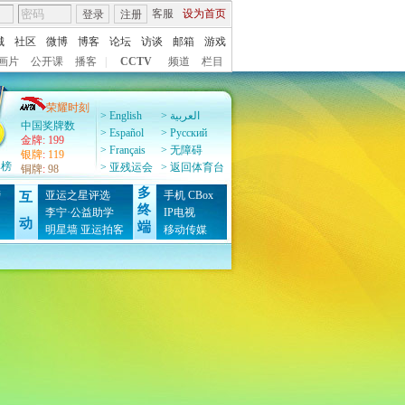
客服
设为首页
登录
注册
城
社区
微博
博客
论坛
访谈
邮箱
游戏
画片
公开课
播客
|
CCTV
频道
栏目
荣耀时刻
> English
> العربية
中国奖牌数
> Español
> Pусский
金牌
:
199
> Français
> 无障碍
银牌
:
119
牌榜
> 亚残运会
> 返回体育台
铜牌
:
98
多
榜
亚运之星评选
手机
CBox
互
终
图
李宁·公益助学
IP电视
动
端
明星墙
亚运拍客
移动传媒