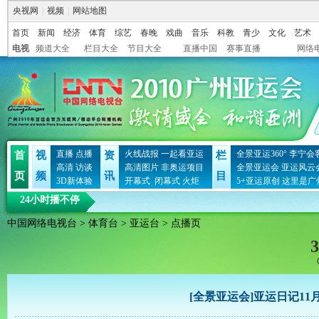
央视网
|
视频
|
网站地图
首页
新闻
经济
体育
综艺
春晚
戏曲
音乐
科教
青少
文化
艺术
电视
频道大全
栏目大全
节目大全
直播中国
赛事直播
网络
直播
点播
火线战报
一起看亚运
全景亚运360°
李宁会
首
视
资
栏
高清
访谈
高清图片
非奥运项目
全景亚运会
亚运风云
页
频
讯
目
3D新体验
开幕式
闭幕式
火炬
5+亚运原创
这里是广
24小时播不停
中国网络电视台
>
体育台
>
亚运台
> 点播页
3
[全景亚运会]亚运日记11