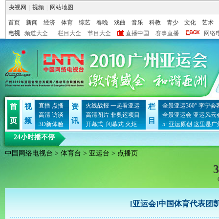
央视网
|
视频
|
网站地图
首页
新闻
经济
体育
综艺
春晚
戏曲
音乐
科教
青少
文化
艺术
电视
频道大全
栏目大全
节目大全
直播中国
赛事直播
网络
直播
点播
火线战报
一起看亚运
全景亚运360°
李宁会
首
视
资
栏
高清
访谈
高清图片
非奥运项目
全景亚运会
亚运风云
页
频
讯
目
3D新体验
开幕式
闭幕式
火炬
5+亚运原创
这里是广
24小时播不停
中国网络电视台
>
体育台
>
亚运台
> 点播页
3
[亚运会]中国体育代表团