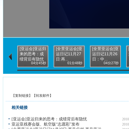
[亚运会]亚运归
[全景亚运会]亚
[全景亚运会]亚
来的思考：成
运日记11月27
运日记11月26
绩背后有隐忧
日:再...
日：中...
04分45秒
01分48秒
04分27秒
【
复制链接
】【
转发邮件
】
相关链接
[亚运会]亚运归来的思考：成绩背后有隐忧
2010
亚运亚残赛会版、航空版“志愿彩”发布
2010