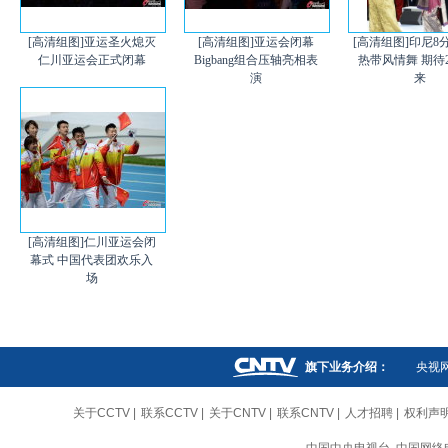
[高清组图]亚运圣火熄灭
[高清组图]亚运会闭幕
[高清组图]印尼8
仁川亚运会正式闭幕
Bigbang组合压轴亮相表
热带风情舞 期待2
演
来
[高清组图]仁川亚运会闭
幕式 中国代表团欢乐入
场
旗下业务介绍：
央视
关于CCTV
|
联系CCTV
|
关于CNTV
|
联系CNTV
|
人才招聘
|
权利声