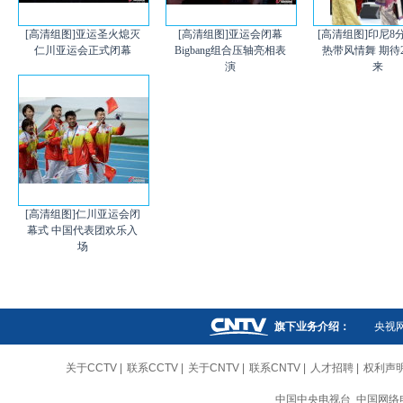
[高清组图]亚运圣火熄灭
[高清组图]亚运会闭幕
[高清组图]印尼8
仁川亚运会正式闭幕
Bigbang组合压轴亮相表
热带风情舞 期待2
演
来
[高清组图]仁川亚运会闭
幕式 中国代表团欢乐入
场
旗下业务介绍：
央视
关于CCTV
|
联系CCTV
|
关于CNTV
|
联系CNTV
|
人才招聘
|
权利声
中国中央电视台 中国网络