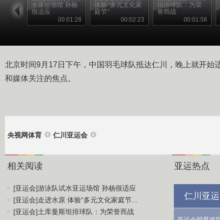
水亚运场馆 孙杨
体验“多元文化家
坦排球队：为荣
很适应
庭节”
誉而战
00:01:28
00:02:23
00:01:56
北京时间9月17日下午，中国羽毛球队抵达仁川，晚上就开始
和媒体关注的焦点。
央视网体育
仁川亚运会
相关阅读
亚运热点
[亚运会]游泳队试水亚运场馆 孙杨很适应
仁川亚运
[亚运会]走进水原 体验“多元文化家庭节...
[亚运会]土库曼斯坦排球队：为荣誉而战
亚运会明星追