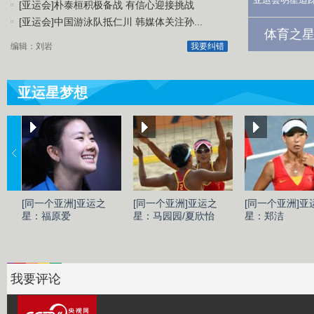
[亚运会]朴泰桓积极备战 有信心迎接挑战
[亚运会]中国游泳队抵仁川 韩媒体关注孙...
体育之星
编辑：刘岩
我要纠错
亚运星梦想
[同一个亚洲]亚运之
[同一个亚洲]亚运之
[同一个亚洲]亚
星：福原爱
星：马园园/夏欣怡
星：郑洁
我要评论