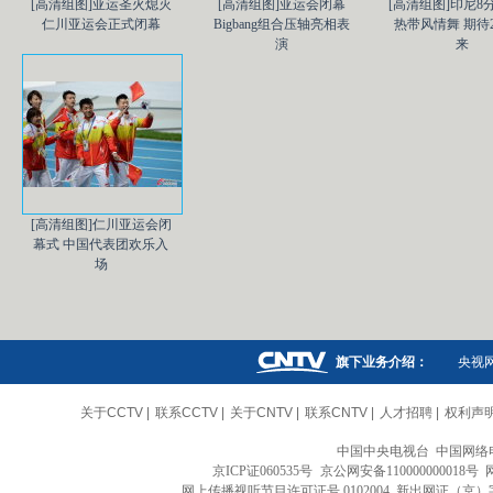
[高清组图]亚运圣火熄灭
[高清组图]亚运会闭幕
[高清组图]印尼8
仁川亚运会正式闭幕
Bigbang组合压轴亮相表
热带风情舞 期待2
演
来
[高清组图]仁川亚运会闭
幕式 中国代表团欢乐入
场
旗下业务介绍：
央视
关于CCTV
|
联系CCTV
|
关于CNTV
|
联系CNTV
|
人才招聘
|
权利声
中国中央电视台 中国网络
京ICP证060535号
京公网安备110000000018号
网上传播视听节目许可证号 0102004 新出网证（京）