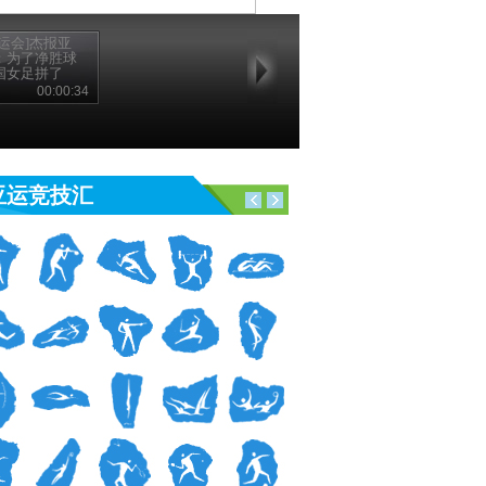
亚运会]杰报亚
：为了净胜球
国女足拼了
00:00:34
亚运竞技汇