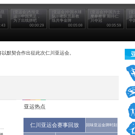
约旦
[亚运会]杰报亚
[亚运会]中国水球
[亚运会]中国力士
[
组
运：中国男足，
队：老队员新教
摩拳擦掌 期待仁
运
为了出线拼吧
练共争金牌
川夺冠
中
:43
00:00:29
00:05:08
00:05:59
将以默契合作出征此次仁川亚运会。
亚运热点
仁川亚运会赛事回放
回味亚运金牌时刻
..
..