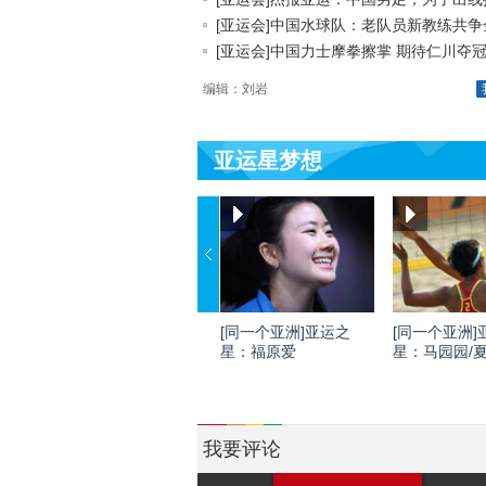
[亚运会]中国水球队：老队员新教练共争金.
[亚运会]中国力士摩拳擦掌 期待仁川夺
编辑：刘岩
亚运星梦想
[同一个亚洲]亚运之
[同一个亚洲]
星：福原爱
星：马园园/
我要评论