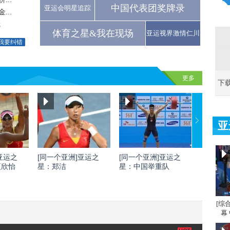
中国代表团奖牌录
亚运会明星追踪
..
冠
体育之星&我在现场
亚运视界激情仁川
我要纠错
更多
下
亚
亚运之
[同一个亚洲]亚运之
[同一个亚洲]亚运之
[同一个
夏欣怡
星：郑洁
星：中国举重队
星：刘灏
[综
幕