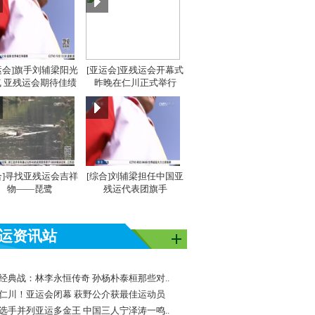
运会]旗手刘辅梁阳光
[亚运会]亚残运会开幕式
 亚残运会期待佳绩
昨晚在仁川正式举行
合]寻找亚残运会吉祥
[综合]刘辅梁担任中国亚
物——琵鹭
残运代表团旗手
运资讯站
经典战：林李永恒传奇 孙杨朴泰桓那些对..
仁川！亚运会闭幕 萩野公介获最佳运动员
选手并列亚运多金王 中国三人宁泽涛一鸣..