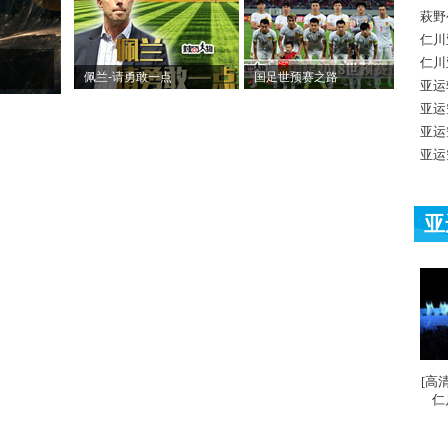
萩野
仁川
仁川
佩兰-请勇敢一点
国足世预赛之路
亚运
亚运
亚运
亚运
亚
[高
仁