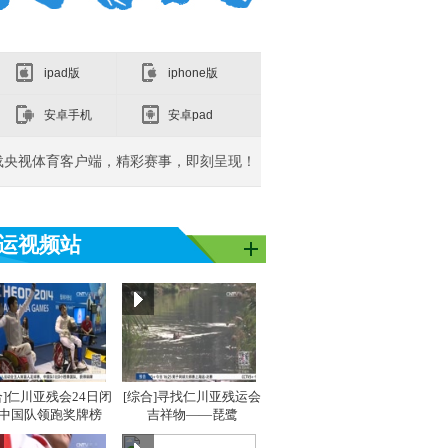
ipad版
iphone版
安卓手机
安卓pad
载央视体育客户端，精彩赛事，即刻呈现！
运视频站
亚洲]亚运之
[同一个亚洲]亚运之
[同一个亚洲]亚运之
[同
星：吴敏霞
星：李雪芮
星：
合]仁川亚残会24日闭
[综合]寻找仁川亚残运会
 中国队领跑奖牌榜
吉祥物——琵鹭