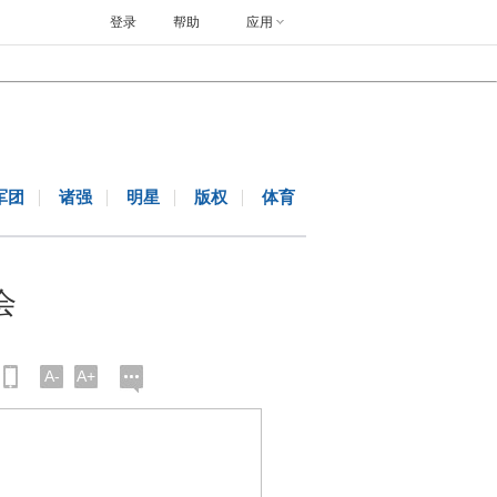
登录
帮助
应用
军团
诸强
明星
版权
体育
会
A-
A+