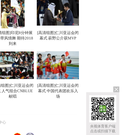
清组图]印尼8分钟展
[高清组图]仁川亚运会闭
带风情舞 期待2018
幕式 萩野公介获MVP
到来
清组图]仁川亚运会闭
[高清组图]仁川亚运会闭
 人气组合CNBLUE
幕式 中国代表团欢乐入
献唱
场
中心
央视体育客户端
点击或扫描下载