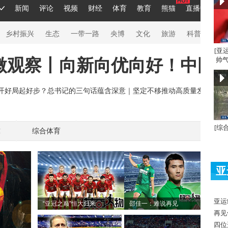
[亚
帅气
[综
球
综合体育
亚
亚运
“亚冠之巅”恒大归来
邵佳一：难说再见
再见
四位