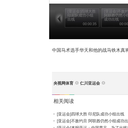
[亚运会]四球大胜
[亚运会]不敌
印尼队成功小组
阿联酋仍然小
出线
成功出线
00:00:35
00:00
中国马术选手华天和他的战马铁木真
央视网体育
仁川亚运会
相关阅读
[亚运会]四球大胜 印尼队成功小组出线
[亚运会]不敌约旦 阿联酋仍然小组成功出.
[亚运会]杰报亚运：中国男足，为了出线拼.