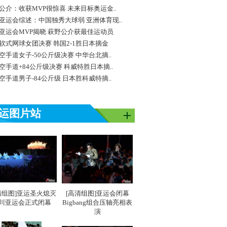
公介：收获MVP很惊喜 未来目标奥运金..
亚运会综述：中国独秀大球弱 亚洲体育现..
亚运会MVP揭晓 萩野公介获最佳运动员
软式网球女团决赛 韩国2-1胜日本摘金
空手道女子-50公斤级决赛 中华台北摘..
空手道+84公斤级决赛 科威特胜日本摘..
空手道男子-84公斤级 日本胜科威特摘..
运图片站
清组图]亚运圣火熄灭
[高清组图]亚运会闭幕
川亚运会正式闭幕
Bigbang组合压轴亮相表
演