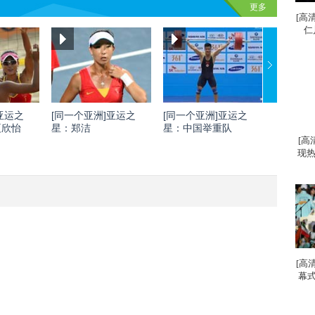
更多
[高
仁
亚运之
[同一个亚洲]亚运之
[同一个亚洲]亚运之
[同一个
夏欣怡
星：郑洁
星：中国举重队
星：刘灏
[高
现热
[高
幕式