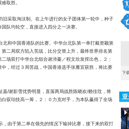
艰难取胜。
旧采取淘汰制。在上午进行的女子团体第一轮中，种子
泰国队均轮空，直接进入四分之一决赛。
北和中国香港队的比赛。中华台北队第一单打戴资颖第
，第二局双方陷入苦战，比分交替上升，最终世界排名第
第二场双打中华台北组合谢沛蓁／程文欣发挥出色，２：
量中，经过３局苦战，中国香港选手张雁宜获胜，将比赛
下
/谢影雪优势明显，直落两局战胜陈晓欢/赖佳玟，将
亚
的白驭珀技高一筹，２：０力克对手，为本队赢得了全场
，由于第二单在领先的情况下输掉比赛，接下来的双打