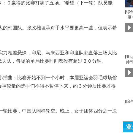
３：０赢得的比赛打满了五场。“希望（下一轮）队员能
[综
幕
的韩国队。张政雄坦承对手水平要更高一些，但表示希
力相差悬殊，印尼、马来西亚和印度队都直落三场大比
[亚
代夫队，每场的单局比赛时间都没有超过３０分钟。
帅气
插曲：比赛开始不到一个小时，本届亚运会羽毛球场馆
会神较量的选手们不得不暂停下来，约３分钟后比赛才得
[综
轮比赛，中国队同样轮空。晚上，女子团体四分之一决
亚