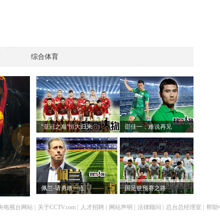
球
综合体育
“亚冠之巅”恒大归来
邵佳一：难说再见
佩兰-请勇敢一点
国足世预赛之路
央电视台网站
|
关于CCTV.com
|
人才招聘
|
网站声明
|
法律顾问
|
总台总经理室
|
帮助