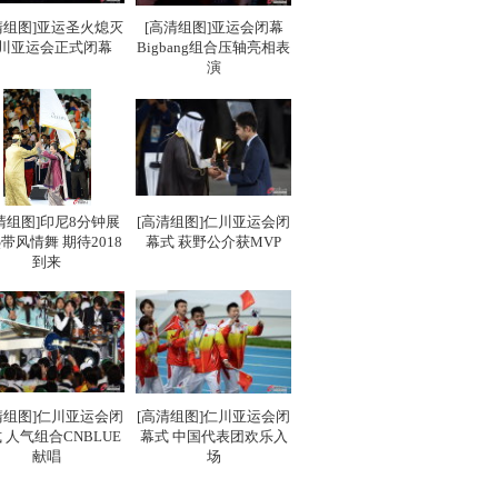
清组图]亚运圣火熄灭
[高清组图]亚运会闭幕
川亚运会正式闭幕
Bigbang组合压轴亮相表
演
亚洲]亚运之
[同一个亚洲]亚运之
[同一个亚洲]亚运之
[同
星：吴敏霞
星：李雪芮
星：
清组图]印尼8分钟展
[高清组图]仁川亚运会闭
带风情舞 期待2018
幕式 萩野公介获MVP
到来
清组图]仁川亚运会闭
[高清组图]仁川亚运会闭
 人气组合CNBLUE
幕式 中国代表团欢乐入
献唱
场