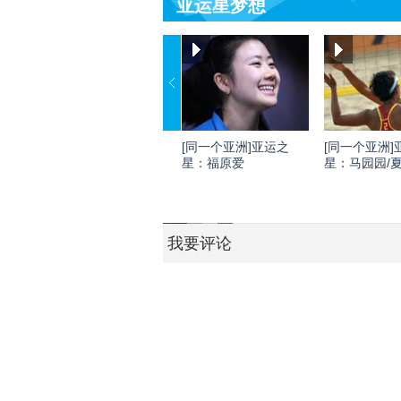
亚运星梦想
[同一个亚洲]亚运之
[同一个亚洲]
星：福原爱
星：马园园/
我要评论