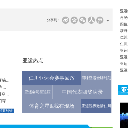
亚运
再见
分享到：
四位
萩野
仁川
仁川
亚运
亚运
亚运热点
亚运
亚运
仁川亚运会赛事回放
回味亚运金牌时刻
...
..
亚
中国代表团奖牌录
亚运会明星追踪
...
...
体育之星&我在现场
亚运视界激情仁川
我要纠错