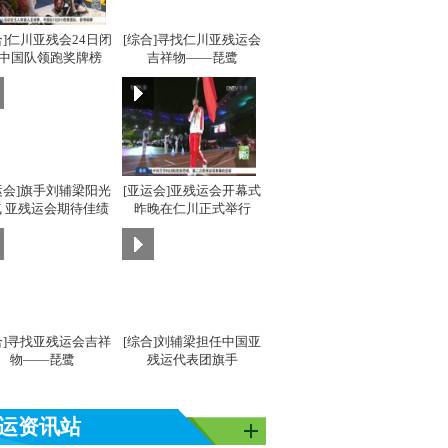
合]仁川亚残会24日闭
[综合]寻找仁川亚残运会
 中国队领跑奖牌榜
吉祥物——琵鹭
运会]旗手刘辅梁阳光
[亚运会]亚残运会开幕式
 亚残运会期待佳绩
昨晚在仁川正式举行
合]寻找亚残运会吉祥
[综合]刘辅梁担任中国亚
物——琵鹭
残运代表团旗手
运资讯站