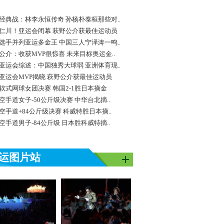
经典战：林李永恒传奇 孙杨朴泰桓那些对..
仁川！亚运会闭幕 萩野公介获最佳运动员
选手并列亚运多金王 中国三人宁泽涛一鸣..
公介：收获MVP很惊喜 未来目标奥运金..
亚运会综述：中国独秀大球弱 亚洲体育现..
亚运会MVP揭晓 萩野公介获最佳运动员
软式网球女团决赛 韩国2-1胜日本摘金
空手道女子-50公斤级决赛 中华台北摘..
空手道+84公斤级决赛 科威特胜日本摘..
空手道男子-84公斤级 日本胜科威特摘..
运图片站