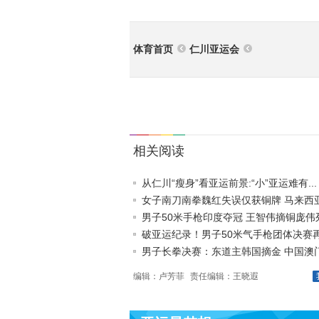
体育首页
仁川亚运会
相关阅读
从仁川“瘦身”看亚运前景:“小”亚运难有...
女子南刀南拳魏红失误仅获铜牌 马来西亚摘
男子50米手枪印度夺冠 王智伟摘铜庞伟列.
破亚运纪录！男子50米气手枪团体决赛再夺
男子长拳决赛：东道主韩国摘金 中国澳门夺
编辑：卢芳菲
责任编辑：王晓遐