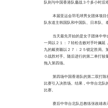
队则与中国香港队鏖战３个多小时后
本届亚运会羽毛球男女团体项目仍
队东道主韩国队和中国队、日本队、
当天最先开始的是女子团体中华台
一局以２１：７轻松击败对手叶姵延
九的戴资颖以２７：２５锁定胜局。
０战胜对手。随后进行的第二单打较
拖入第四场。
第四场中国香港队的第二双打陈祉嘉
比赛引入决胜场。结果，中华台北队
比赛。
赛后中华台北队总教练张政雄表示