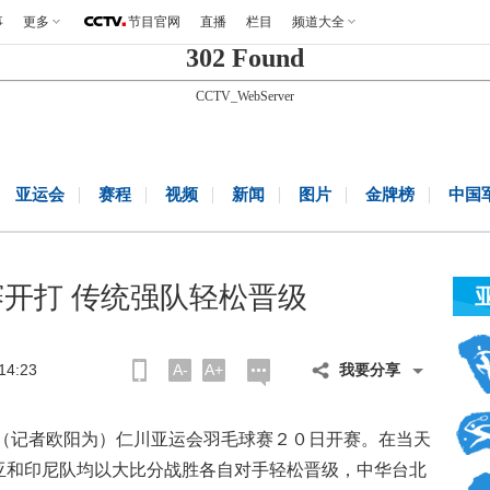
事
更多
节目官网
直播
栏目
频道大全
302 Found
CCTV_WebServer
亚运会
赛程
视频
新闻
图片
金牌榜
中国
开打 传统强队轻松晋级
4:23
A-
A+
我要分享
记者欧阳为）仁川亚运会羽毛球赛２０日开赛。在当天
亚和印尼队均以大比分战胜各自对手轻松晋级，中华台北