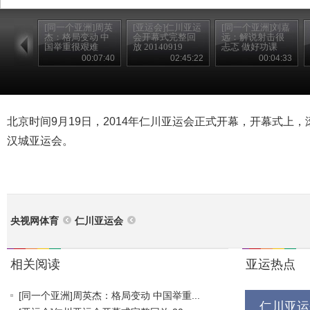
[同一个亚洲]周英
[亚运会]仁川亚运
[同一个亚洲]刘嘉
杰：格局变动 中
会开幕式完整回
远：解说射击很
国举重很艰难
放 20140919
忐忑 做好功课
00:07:40
02:45:22
00:04:33
北京时间9月19日，2014年仁川亚运会正式开幕，开幕式上，
汉城亚运会。
央视网体育
仁川亚运会
相关阅读
亚运热点
[同一个亚洲]周英杰：格局变动 中国举重...
仁川亚运