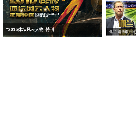
“2015体坛风云人物”特刊
佩兰-请勇敢一点