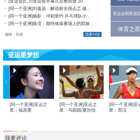
[亚运会]仁川亚运会开幕式完整回放 20...
[同一个亚洲]刘嘉远：解说射击很忐忑 做...
亚运会明星追
[同一个亚洲]杨影：冲刺里约 乒乓球队小...
[同一个亚洲]陈滢：期待体操赛场上的双姝...
体育之星
编辑：刘岩
我要纠错
亚运星梦想
[同一个亚洲]亚运之
[同一个亚洲]亚运之
[同一个亚洲]亚
星：福原爱
星：马园园/夏欣怡
星：郑洁
我要评论