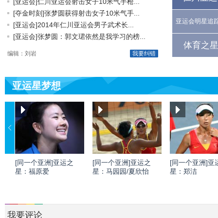
[亚运会]仁川亚运会射击女子10米气手枪...
[夺金时刻]张梦圆获得射击女子10米气手...
亚运会明星追
[亚运会]2014年仁川亚运会男子武术长...
[亚运会]张梦圆：郭文珺依然是我学习的榜...
体育之星
编辑：刘岩
我要纠错
亚运星梦想
[同一个亚洲]亚运之
[同一个亚洲]亚运之
[同一个亚洲]亚
星：福原爱
星：马园园/夏欣怡
星：郑洁
我要评论