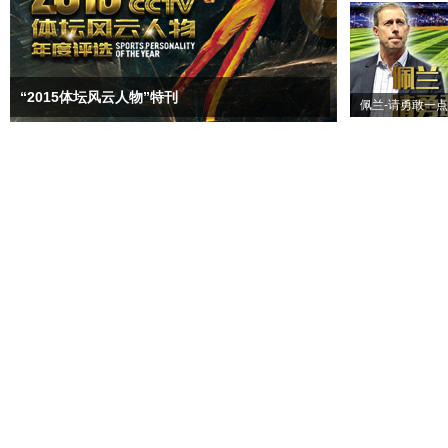
“2015体坛风云人物”特刊
佩兰-请勇敢一点