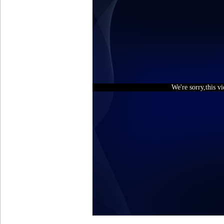
We're sorry,this v