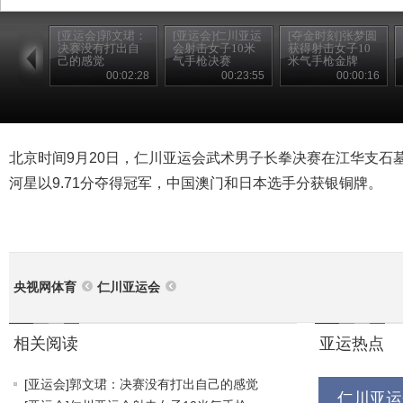
[亚运会]郭文珺：
[亚运会]仁川亚运
[夺金时刻]张梦圆
决赛没有打出自
会射击女子10米
获得射击女子10
己的感觉
气手枪决赛
米气手枪金牌
00:02:28
00:23:55
00:00:16
北京时间9月20日，仁川亚运会武术男子长拳决赛在江华支石
河星以9.71分夺得冠军，中国澳门和日本选手分获银铜牌。
央视网体育
仁川亚运会
相关阅读
亚运热点
[亚运会]郭文珺：决赛没有打出自己的感觉
仁川亚运