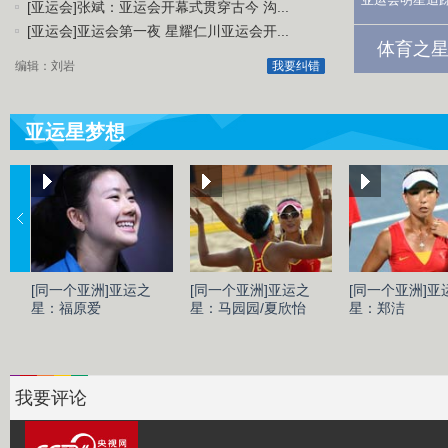
[亚运会]张斌：亚运会开幕式贯穿古今 沟...
[亚运会]亚运会第一夜 星耀仁川亚运会开...
体育之星
编辑：刘岩
我要纠错
亚运星梦想
[同一个亚洲]亚运之
[同一个亚洲]亚运之
[同一个亚洲]亚
星：福原爱
星：马园园/夏欣怡
星：郑洁
我要评论