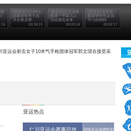
梦圆
[亚运会]2014年仁
[亚运会]总导演林
[亚运会]张梦圆：
0
川亚运会男子武
权泽：开幕式让
郭文珺依然是我
术长拳决赛
传统遇见未来
学习的榜样
:16
00:39:15
00:05:24
00:02:17
4年仁川亚运会射击女子10米气手枪团体冠军郭文珺在接受采
。
亚运热点
.
仁川亚运会赛事回放
回味亚运金牌时刻