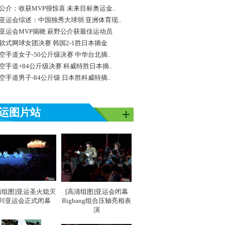
公介：收获MVP很惊喜 未来目标奥运金..
亚运会综述：中国独秀大球弱 亚洲体育现..
亚运会MVP揭晓 萩野公介获最佳运动员
软式网球女团决赛 韩国2-1胜日本摘金
空手道女子-50公斤级决赛 中华台北摘..
空手道+84公斤级决赛 科威特胜日本摘..
空手道男子-84公斤级 日本胜科威特摘..
运图片站
清组图]亚运圣火熄灭
[高清组图]亚运会闭幕
川亚运会正式闭幕
Bigbang组合压轴亮相表
演