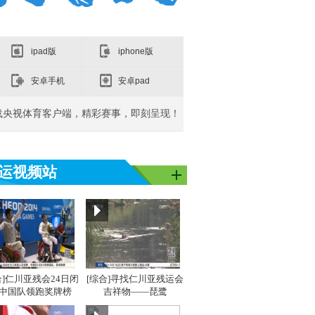
ipad版
iphone版
安卓手机
安卓pad
载央视体育客户端，精彩赛事，即刻呈现！
运视频站
亚洲]亚运之
[同一个亚洲]亚运之
[同一个亚洲]亚运之
[同
星：吴敏霞
星：李雪芮
星：
合]仁川亚残会24日闭
[综合]寻找仁川亚残运会
 中国队领跑奖牌榜
吉祥物——琵鹭