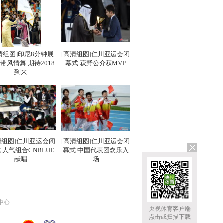
清组图]印尼8分钟展
[高清组图]仁川亚运会闭
带风情舞 期待2018
幕式 萩野公介获MVP
到来
清组图]仁川亚运会闭
[高清组图]仁川亚运会闭
 人气组合CNBLUE
幕式 中国代表团欢乐入
献唱
场
中心
央视体育客户端
点击或扫描下载