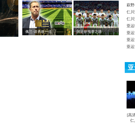
萩野
仁川
仁川
亚运
佩兰-请勇敢一点
国足世预赛之路
亚运
亚运
亚运
亚
[高
仁