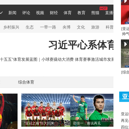
[亚
帅气
[综
球
综合体育
亚
亚运
再见
“亚冠之巅”恒大归来
邵佳一：难说再见
四位