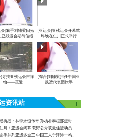
运会]旗手刘辅梁阳光
[亚运会]亚残运会开幕式
 亚残运会期待佳绩
昨晚在仁川正式举行
合]寻找亚残运会吉祥
[综合]刘辅梁担任中国亚
物——琵鹭
残运代表团旗手
运资讯站
经典战：林李永恒传奇 孙杨朴泰桓那些对..
仁川！亚运会闭幕 萩野公介获最佳运动员
选手并列亚运多金王 中国三人宁泽涛一鸣..