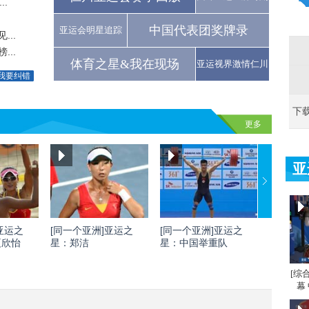
.
中国代表团奖牌录
亚运会明星追踪
..
..
体育之星&我在现场
亚运视界激情仁川
我要纠错
下
更多
亚
亚运之
[同一个亚洲]亚运之
[同一个亚洲]亚运之
[同一个
夏欣怡
星：郑洁
星：中国举重队
星：刘灏
[综
幕