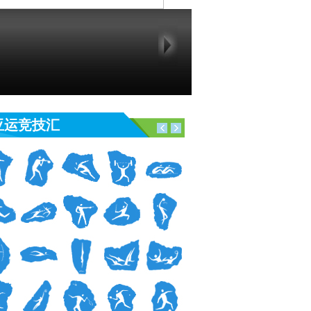
亚运竞技汇