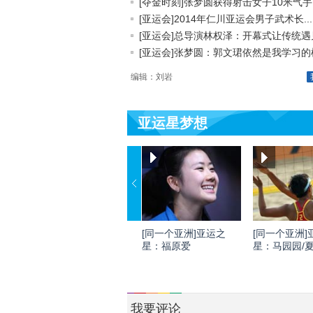
[夺金时刻]张梦圆获得射击女子10米气手..
[亚运会]2014年仁川亚运会男子武术长...
[亚运会]总导演林权泽：开幕式让传统遇见.
[亚运会]张梦圆：郭文珺依然是我学习的榜.
编辑：刘岩
亚运星梦想
[同一个亚洲]亚运之
[同一个亚洲]
星：福原爱
星：马园园/
我要评论