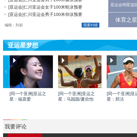
亚运会明星追
[亚运会]仁川亚运会女子100米蛙泳预赛
[亚运会]仁川亚运会男子100米仰泳预赛
体育之星
编辑：刘岩
我要纠错
亚运星梦想
[同一个亚洲]亚运之
[同一个亚洲]亚运之
[同一个亚洲]亚
星：福原爱
星：马园园/夏欣怡
星：郑洁
我要评论