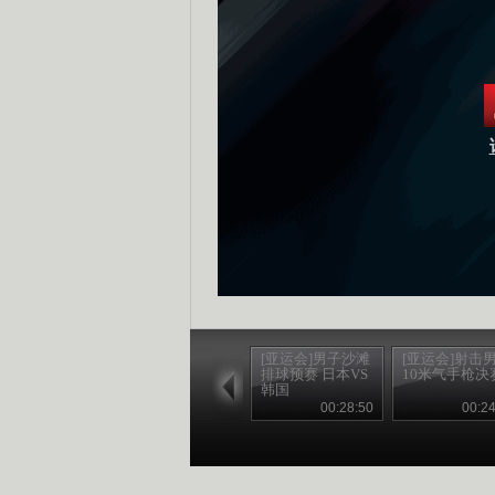
[亚运会]男子沙滩
[亚运会]射击
排球预赛 日本VS
10米气手枪决
韩国
00:28:50
00:24