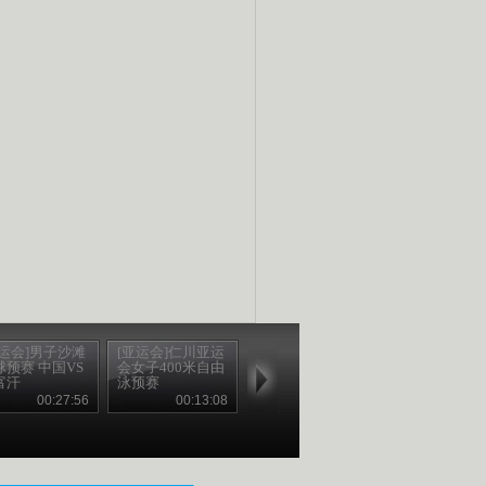
亚运会]男子沙滩
[亚运会]仁川亚运
球预赛 中国VS
会女子400米自由
富汗
泳预赛
00:27:56
00:13:08