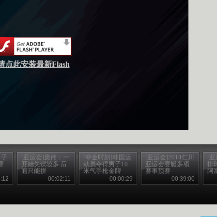
请点此安装最新Flash
男子
[亚运会]庞伟：一
[夺金时刻]韩国运
[亚运会]2014仁川
[
赛
开始失误较多 后
动员夺得男子10
亚运会赛艇多项
排
面只能拼
米气手枪金牌
赛事预赛
阿
:12
00:02:11
00:00:29
00:39:00