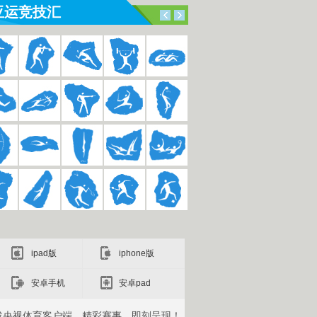
亚运竞技汇
ipad版
iphone版
安卓手机
安卓pad
载央视体育客户端，精彩赛事，即刻呈现！