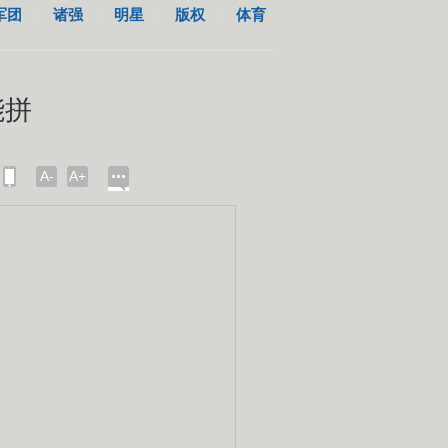
军团
诸强
明星
版权
体育
能拼
A-
A+