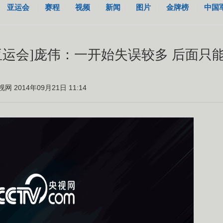
亚运会
赛程
视频
新闻
图片
金牌榜
中国
亚运会]庞伟：一开始失误较多 后面只
视网 2014年09月21日 11:14