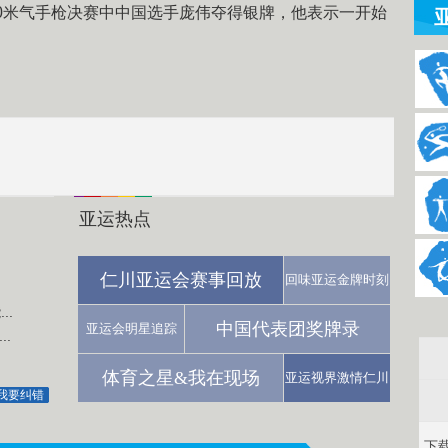
10米气手枪决赛中中国选手庞伟夺得银牌，他表示一开始
亚运热点
仁川亚运会赛事回放
回味亚运金牌时刻
..
中国代表团奖牌录
亚运会明星追踪
.
体育之星&我在现场
亚运视界激情仁川
我要纠错
下