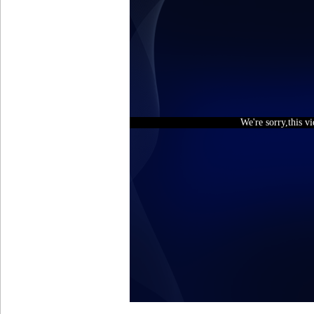
We're sorry,this v