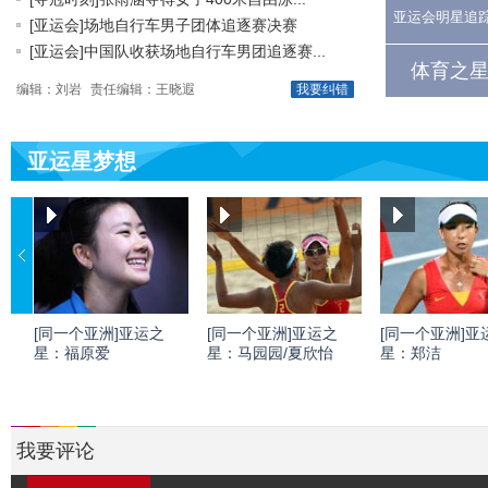
亚运会明星追
[亚运会]场地自行车男子团体追逐赛决赛
[亚运会]中国队收获场地自行车男团追逐赛...
体育之星
编辑：刘岩
责任编辑：王晓遐
我要纠错
亚运星梦想
[同一个亚洲]亚运之
[同一个亚洲]亚运之
[同一个亚洲]亚
星：福原爱
星：马园园/夏欣怡
星：郑洁
我要评论