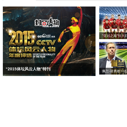
“亚冠之巅”恒大
“2015体坛风云人物”特刊
佩兰-请勇敢一点