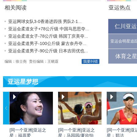
相关阅读
亚运热点
亚运网球女队3-0香港进四强 男队2-1...
仁川亚运
亚运会柔道女子+78公斤级 中国马思思夺...
亚运会柔道女子-78公斤级 韩国丁庆美夺...
亚运会明星追
亚运会柔道男子-100公斤级 蒙古奈丹夺...
亚运会柔道男子-90公斤级 日本吉田优也...
体育之星
编辑：徐士尧
责任编辑：王晓遐
我要纠错
亚运星梦想
[同一个亚洲]亚运之
[同一个亚洲]亚运之
[同一个亚洲]亚
星：福原爱
星：马园园/夏欣怡
星：郑洁