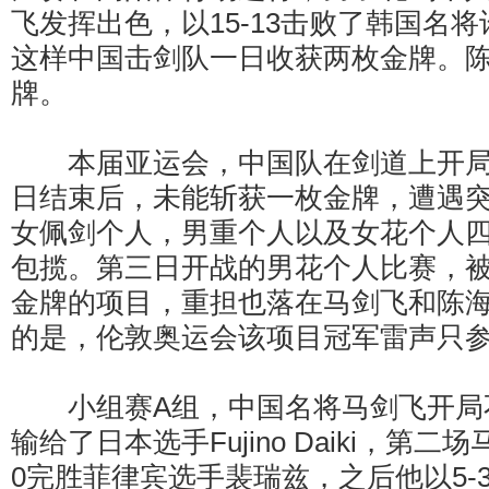
飞发挥出色，以15-13击败了韩国名
这样中国击剑队一日收获两枚金牌。
牌。
本届亚运会，中国队在剑道上开局
日结束后，未能斩获一枚金牌，遭遇突如
女佩剑个人，男重个人以及女花个人
包揽。第三日开战的男花个人比赛，
金牌的项目，重担也落在马剑飞和陈
的是，伦敦奥运会该项目冠军雷声只
小组赛A组，中国名将马剑飞开局不
输给了日本选手Fujino Daiki，第二
0完胜菲律宾选手裴瑞兹，之后他以5-