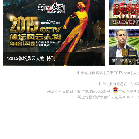
“亚冠之巅”恒大
“2015体坛风云人物”特刊
佩兰-请勇敢一点
中央电视台网站
|
关于CCTV.com
|
人
中央广播电视总台 央视
违法和不良信息举报
京ICP证060535号
京公网安备 11
网上传播视听节目许可证号 0102002