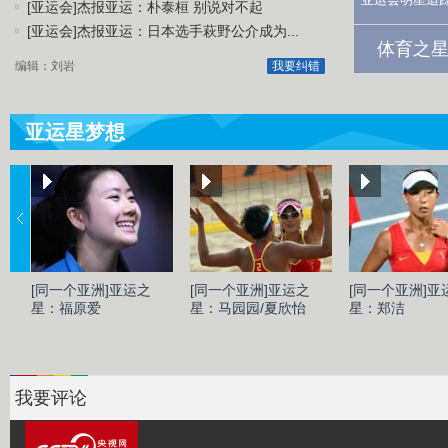
[亚运会]杰报亚运：朴泰桓 别说对不起
[亚运会]杰报亚运：日本选手萩野公介成为...
体育之星
编辑：刘岩
我要纠错
亚运星梦想
[同一个亚洲]亚运之
[同一个亚洲]亚运之
[同一个亚洲]亚
星：福原爱
星：马园园/夏欣怡
星：郑洁
我要评论