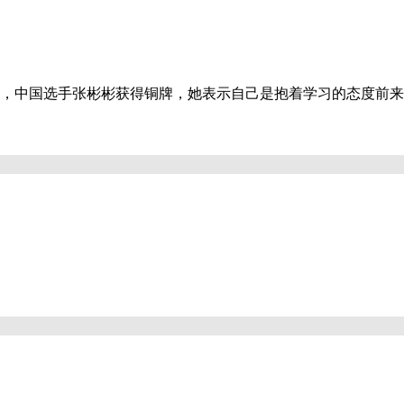
争夺，中国选手张彬彬获得铜牌，她表示自己是抱着学习的态度前