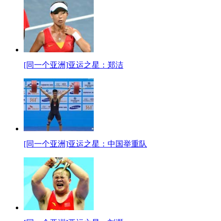
[同一个亚洲]亚运之星：郑洁
[同一个亚洲]亚运之星：中国举重队