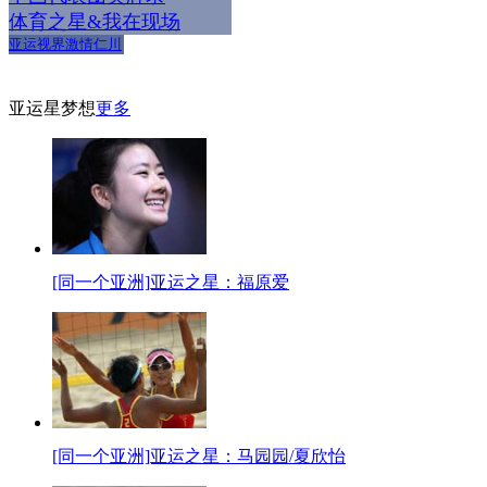
体育之星&我在现场
亚运视界激情仁川
亚运星梦想
更多
[同一个亚洲]亚运之星：福原爱
[同一个亚洲]亚运之星：马园园/夏欣怡