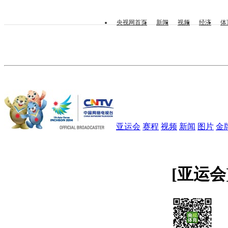
央视网首页
新闻
视频
经济
体
亚运会
赛程
视频
新闻
图片
金
[亚运