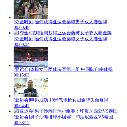
[夺金时刻]缅甸获得亚运会藤球男子双人赛金牌
00:00:48
[夺金时刻]缅甸获得亚运会藤球女子双人赛金牌
00:00:54
[亚运会]体操女子团体决赛第一组 中国队自由体操
00:15:03
[亚运会]申诉成功 10米气步枪女团金牌失而复得
00:04:45
[亚运会]男子沙滩排球小组赛：印度尼西亚VS泰国
00:38:12