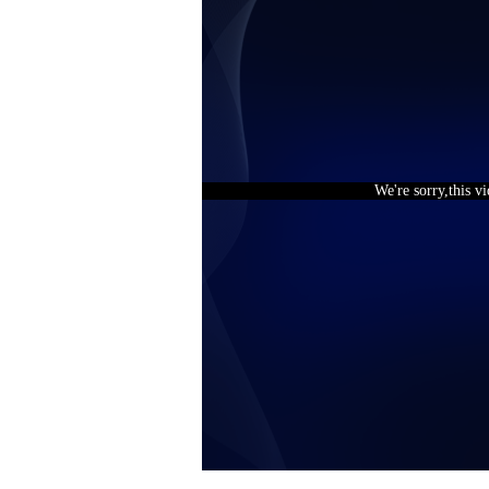
We're sorry,this v