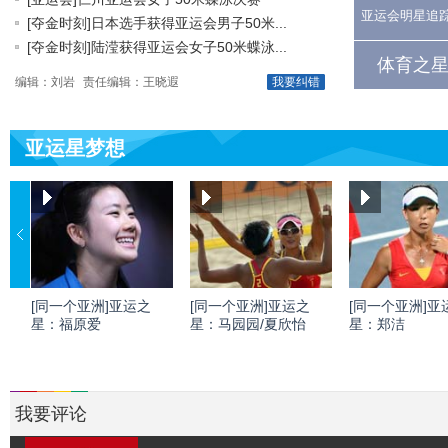
亚运会明星追
[夺金时刻]日本选手获得亚运会男子50米...
[夺金时刻]陆滢获得亚运会女子50米蝶泳...
体育之星
编辑：刘岩
责任编辑：王晓遐
我要纠错
亚运星梦想
[同一个亚洲]亚运之
[同一个亚洲]亚运之
[同一个亚洲]亚
星：福原爱
星：马园园/夏欣怡
星：郑洁
我要评论