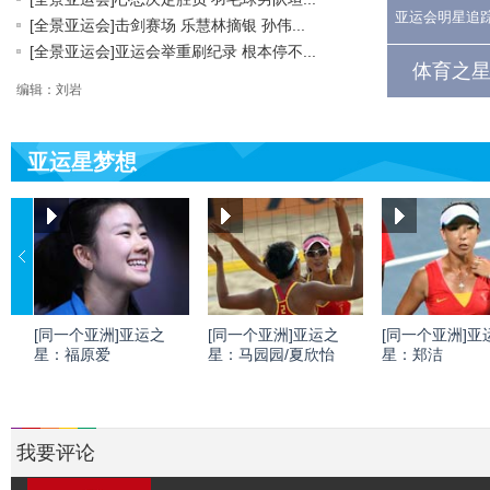
亚运会明星追
[全景亚运会]击剑赛场 乐慧林摘银 孙伟...
[全景亚运会]亚运会举重刷纪录 根本停不...
体育之星
编辑：刘岩
亚运星梦想
[同一个亚洲]亚运之
[同一个亚洲]亚运之
[同一个亚洲]亚
星：福原爱
星：马园园/夏欣怡
星：郑洁
我要评论