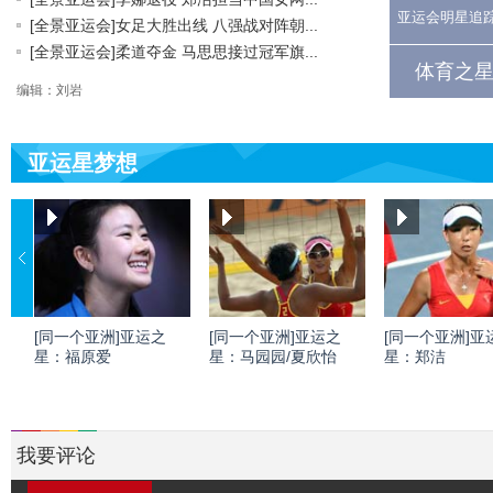
亚运会明星追
[全景亚运会]女足大胜出线 八强战对阵朝...
[全景亚运会]柔道夺金 马思思接过冠军旗...
体育之星
编辑：刘岩
亚运星梦想
[同一个亚洲]亚运之
[同一个亚洲]亚运之
[同一个亚洲]亚
星：福原爱
星：马园园/夏欣怡
星：郑洁
我要评论