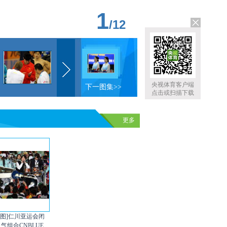
1
/
12
央视体育客户端
下一图集>>
点击或扫描下载
更多
组图]仁川亚运会闭
人气组合CNBLUE