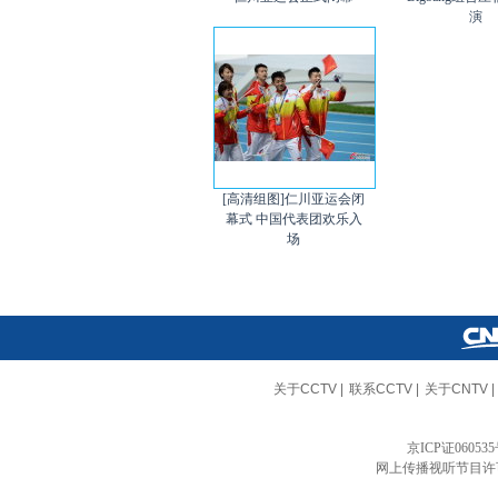
演
[高清组图]仁川亚运会闭
幕式 中国代表团欢乐入
场
关于CCTV
|
联系CCTV
|
关于CNTV
|
京ICP证06053
网上传播视听节目许可证