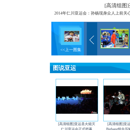
[高清组图
2014年仁川亚运会：孙杨现身众人上前关
<<上一图集
图说亚运
[高清组图]亚运圣火熄灭
[高清组图]亚
仁川亚运会正式闭幕
Bigbang组合