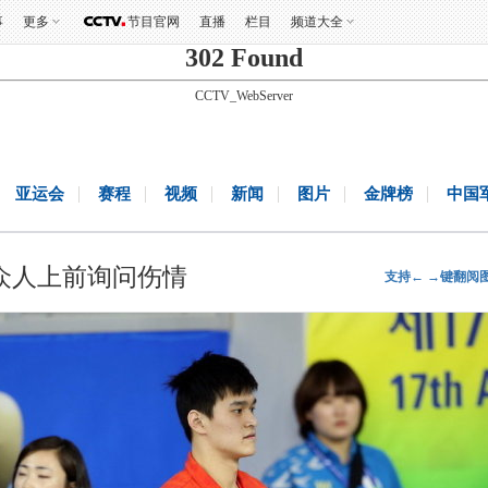
事
更多
节目官网
直播
栏目
频道大全
302 Found
CCTV_WebServer
亚运会
赛程
视频
新闻
图片
金牌榜
中国
 众人上前询问伤情
支持← →键翻阅