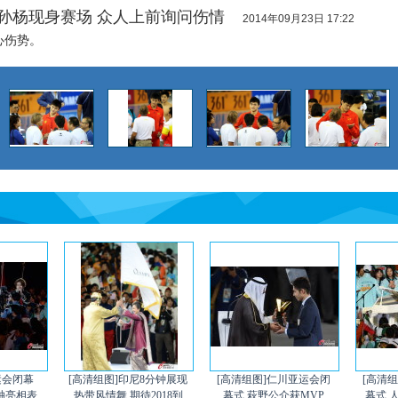
]孙杨现身赛场 众人上前询问伤情
2014年09月23日 17:22
心伤势。
运会闭幕
[高清组图]印尼8分钟展现
[高清组图]仁川亚运会闭
[高清
压轴亮相表
热带风情舞 期待2018到
幕式 萩野公介获MVP
幕式 