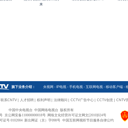
来
旗下业务介绍：
央视网
-
IP电视
-
手机电视
-
互联网电视
-
移动客户端
-
联系CNTV
|
人才招聘
|
权利声明
|
法律顾问
|
CCTV广告中心
|
CCTV创意
|
CNTV
中国中央电视台 中国网络电视台 版权所有
5号
京公网安备110000000018号 网络文化经营许可证文网文[2010]024号
号 0102004 新出网证（京）字098号
中国互联网视听节目服务自律公约