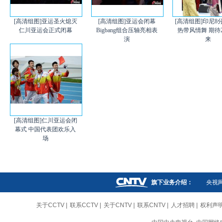
[高清组图]亚运圣火熄灭
[高清组图]亚运会闭幕
[高清组图]印尼8
仁川亚运会正式闭幕
Bigbang组合压轴亮相表
热带风情舞 期待2
演
来
[高清组图]仁川亚运会闭
幕式 中国代表团欢乐入
场
旗下业务介绍：
央视
关于CCTV
|
联系CCTV
|
关于CNTV
|
联系CNTV
|
人才招聘
|
权利声