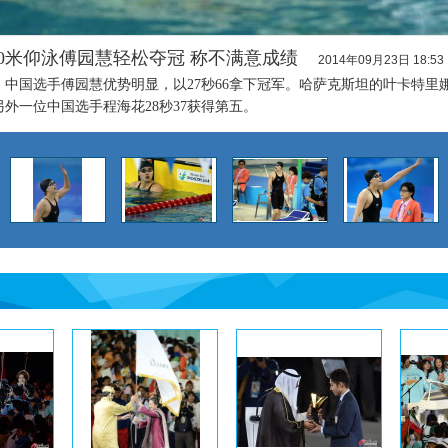
50米仰泳傅园慧轻松夺冠 称不满意成绩
2014年09月23日 18:53
中国选手傅园慧优势明显，以27秒66拿下冠军。哈萨克斯坦的叶卡特里娜意
另外一位中国选手程海花28秒37获得第五。