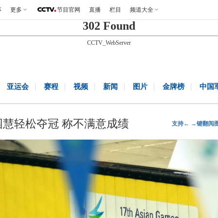
事
更多
节目官网
直播
栏目
频道大全
302 Found
CCTV_WebServer
亚运会
赛程
视频
新闻
图片
金牌榜
中国
傅园慧轻松夺冠 称不满意成绩
支持← →键翻阅