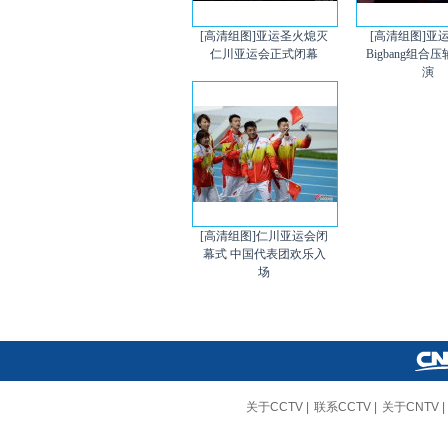
[高清组图]亚运圣火熄灭
[高清组图]亚
仁川亚运会正式闭幕
Bigbang组合
演
[高清组图]仁川亚运会闭
幕式 中国代表团欢乐入
场
关于CCTV
|
联系CCTV
|
关于CNTV
|