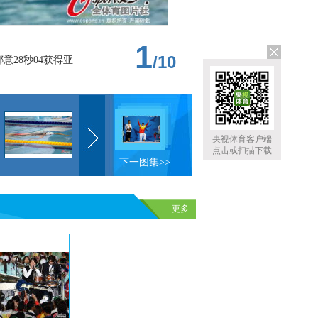
1
/
10
28秒04获得亚
央视体育客户端
点击或扫描下载
下一图集>>
更多