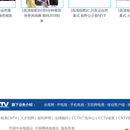
运会闭幕
[高清组图]印尼8分钟展现
[高清组图]仁川亚运会闭
[高清
压轴亮相表
热带风情舞 期待2018到
幕式 萩野公介获MVP
幕式 
来
旗下业务介绍：
央视网
-
IP电视
-
手机电视
-
互联网电视
-
移动客户端
-
联系CNTV
|
人才招聘
|
权利声明
|
法律顾问
|
CCTV广告中心
|
CCTV创意
|
CNTV
中国中央电视台 中国网络电视台 版权所有