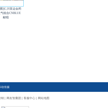
组图]仁川亚运会闭
人气组合CNBLUE
献唱
移动传媒
营销
|
网友智囊团
|
客服中心
|
网站地图