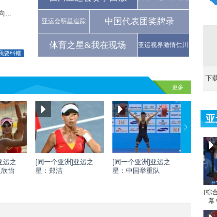
..
中国代表团奖牌录
亚运会明星追踪
体育之星&我在现场
亚运视界激情仁川
我要纠错
下
更多
亚
亚运之
[同一个亚洲]亚运之
[同一个亚洲]亚运之
[同一个
夏欣怡
星：郑洁
星：中国举重队
星：刘灏
[综
幕