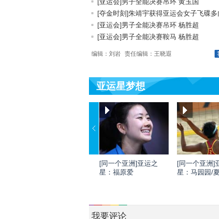
[亚运会]男子全能决赛吊环 黄玉国
[夺金时刻]朱靖宇获得亚运会女子飞碟多向.
[亚运会]男子全能决赛吊环 杨胜超
[亚运会]男子全能决赛鞍马 杨胜超
编辑：刘岩
责任编辑：王晓遐
亚运星梦想
[同一个亚洲]亚运之
[同一个亚洲]
星：福原爱
星：马园园/
我要评论