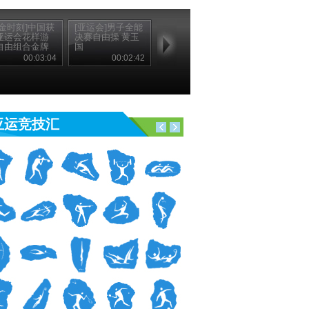
夺金时刻]中国获
[亚运会]男子全能
亚运会花样游
决赛自由操 黄玉
自由组合金牌
国
00:03:04
00:02:42
亚运竞技汇