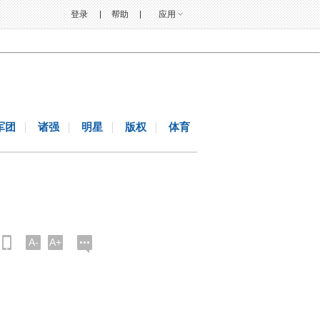
登录
帮助
应用
军团
诸强
明星
版权
体育
A-
A+