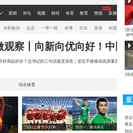
[亚
帅气
[综
球
综合体育
亚
亚运
再见
“亚冠之巅”恒大归来
邵佳一：难说再见
四位