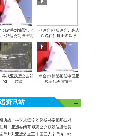
运会]旗手刘辅梁阳光
[亚运会]亚残运会开幕式
 亚残运会期待佳绩
昨晚在仁川正式举行
合]寻找亚残运会吉祥
[综合]刘辅梁担任中国亚
物——琵鹭
残运代表团旗手
运资讯站
经典战：林李永恒传奇 孙杨朴泰桓那些对..
仁川！亚运会闭幕 萩野公介获最佳运动员
选手并列亚运多金王 中国三人宁泽涛一鸣..