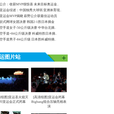
公介：收获MVP很惊喜 未来目标奥运金..
亚运会综述：中国独秀大球弱 亚洲体育现..
亚运会MVP揭晓 萩野公介获最佳运动员
软式网球女团决赛 韩国2-1胜日本摘金
空手道女子-50公斤级决赛 中华台北摘..
空手道+84公斤级决赛 科威特胜日本摘..
空手道男子-84公斤级 日本胜科威特摘..
运图片站
清组图]亚运圣火熄灭
[高清组图]亚运会闭幕
川亚运会正式闭幕
Bigbang组合压轴亮相表
演