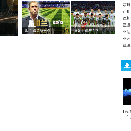
萩野
仁川
仁川
亚运
佩兰-请勇敢一点
国足世预赛之路
亚运
亚运
亚运
亚
[高
仁