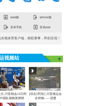
ipad版
iphone版
安卓手机
安卓pad
载央视体育客户端，精彩赛事，即刻呈现！
运视频站
亚洲]亚运之
[同一个亚洲]亚运之
[同一个亚洲]亚运之
[同
星：吴敏霞
星：李雪芮
星：
合]仁川亚残会24日闭
[综合]寻找仁川亚残运会
 中国队领跑奖牌榜
吉祥物——琵鹭