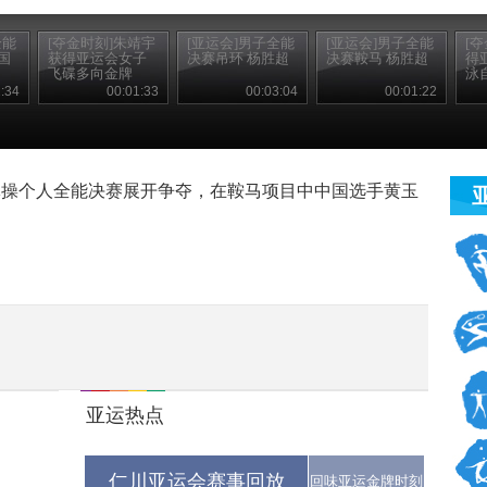
全能
[夺金时刻]朱靖宇
[亚运会]男子全能
[亚运会]男子全能
[
国
获得亚运会女子
决赛吊环 杨胜超
决赛鞍马 杨胜超
得
飞碟多向金牌
泳
:34
00:01:33
00:03:04
00:01:22
体操个人全能决赛展开争夺，在鞍马项目中中国选手黄玉
亚运热点
仁川亚运会赛事回放
回味亚运金牌时刻