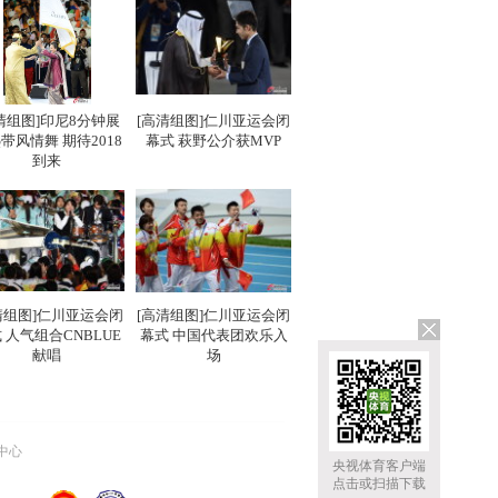
清组图]印尼8分钟展
[高清组图]仁川亚运会闭
带风情舞 期待2018
幕式 萩野公介获MVP
到来
清组图]仁川亚运会闭
[高清组图]仁川亚运会闭
 人气组合CNBLUE
幕式 中国代表团欢乐入
献唱
场
中心
央视体育客户端
点击或扫描下载