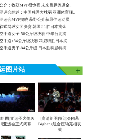
公介：收获MVP很惊喜 未来目标奥运金..
亚运会综述：中国独秀大球弱 亚洲体育现..
亚运会MVP揭晓 萩野公介获最佳运动员
软式网球女团决赛 韩国2-1胜日本摘金
空手道女子-50公斤级决赛 中华台北摘..
空手道+84公斤级决赛 科威特胜日本摘..
空手道男子-84公斤级 日本胜科威特摘..
运图片站
清组图]亚运圣火熄灭
[高清组图]亚运会闭幕
川亚运会正式闭幕
Bigbang组合压轴亮相表
演