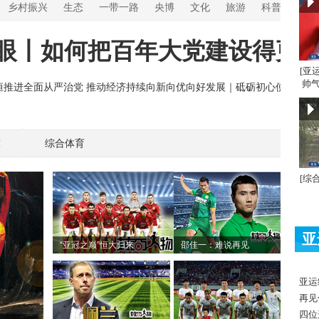
[亚
帅气
球
综合体育
[综
亚
“亚冠之巅”恒大归来
邵佳一：难说再见
亚运
再见
四位