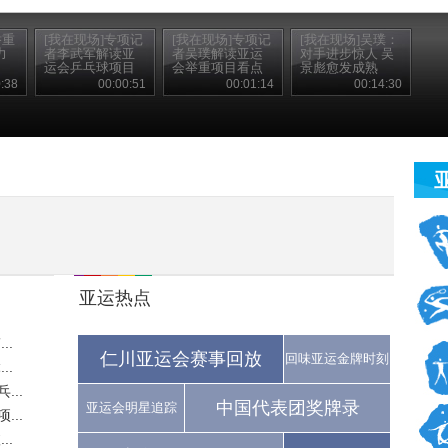
举重
[我在现场]专项记
[我在现场]专项记
[我在现场]吴璞：
力
者李武军解读亚
者吴璞解读亚运
对手进步惊人 吴
运会乒乓球项目
会举重项目看点
景彪愈发成熟
看点
:38
00:00:51
00:01:14
00:14:30
亚运热点
..
仁川亚运会赛事回放
回味亚运金牌时刻
..
..
中国代表团奖牌录
亚运会明星追踪
..
..