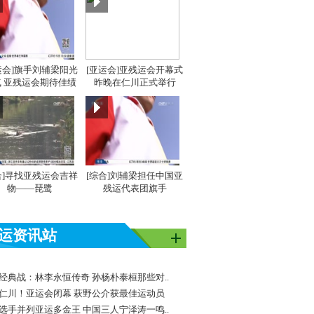
运会]旗手刘辅梁阳光
[亚运会]亚残运会开幕式
 亚残运会期待佳绩
昨晚在仁川正式举行
合]寻找亚残运会吉祥
[综合]刘辅梁担任中国亚
物——琵鹭
残运代表团旗手
运资讯站
经典战：林李永恒传奇 孙杨朴泰桓那些对..
仁川！亚运会闭幕 萩野公介获最佳运动员
选手并列亚运多金王 中国三人宁泽涛一鸣..