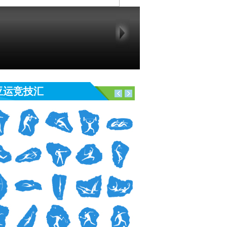
亚运竞技汇