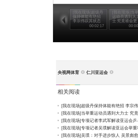
[我在现场]超级丹
[我在现场]当
保持体能有绝招
运动员遇到大
李宗伟叹其状态
士 究竟谁会更
佳
强？
00:02:17
00:00
央视网体育
仁川亚运会
相关阅读
[我在现场]超级丹保持体能有绝招 李宗伟.
[我在现场]当举重运动员遇到大力士 究竟.
[我在现场]专项记者李武军解读亚运会乒乓.
[我在现场]专项记者吴璞解读亚运会举重项.
[我在现场]吴璞：对手进步惊人 吴景彪愈.