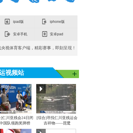
ipad版
iphone版
安卓手机
安卓pad
载央视体育客户端，精彩赛事，即刻呈现！
运视频站
亚洲]亚运之
[同一个亚洲]亚运之
[同一个亚洲]亚运之
[同
星：吴敏霞
星：李雪芮
星：
合]仁川亚残会24日闭
[综合]寻找仁川亚残运会
 中国队领跑奖牌榜
吉祥物——琵鹭