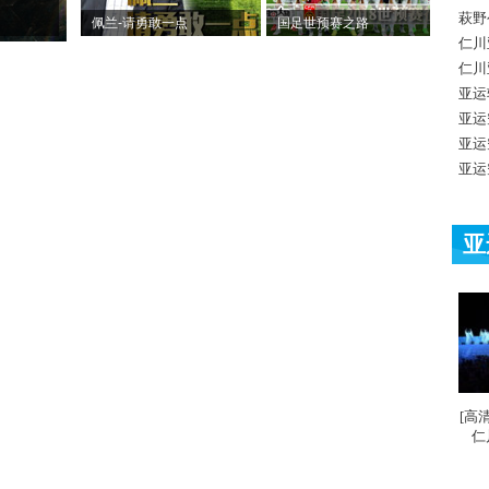
萩野
佩兰-请勇敢一点
国足世预赛之路
仁川
仁川
亚运
亚运
亚运
亚运
亚
[高
仁