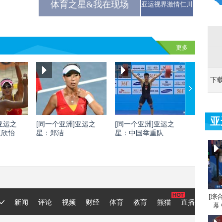
体育之星&我在现场
亚运视界激情仁川
更多
下
亚
亚运之
[同一个亚洲]亚运之
[同一个亚洲]亚运之
[同一个
夏欣怡
星：郑洁
星：中国举重队
星：刘灏
[综
幕