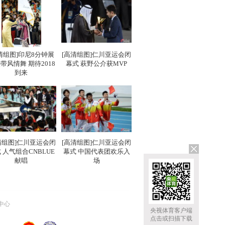
清组图]印尼8分钟展
[高清组图]仁川亚运会闭
带风情舞 期待2018
幕式 萩野公介获MVP
到来
清组图]仁川亚运会闭
[高清组图]仁川亚运会闭
 人气组合CNBLUE
幕式 中国代表团欢乐入
献唱
场
中心
央视体育客户端
点击或扫描下载