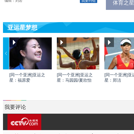
编辑：刘岩
我要纠错
体育之星
亚运星梦想
[同一个亚洲]亚运之
[同一个亚洲]亚运之
[同一个亚洲]亚
星：福原爱
星：马园园/夏欣怡
星：郑洁
我要评论