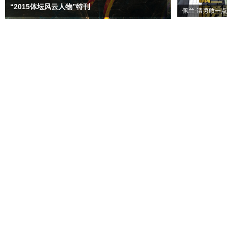
“2015体坛风云人物”特刊
佩兰-请勇敢一点