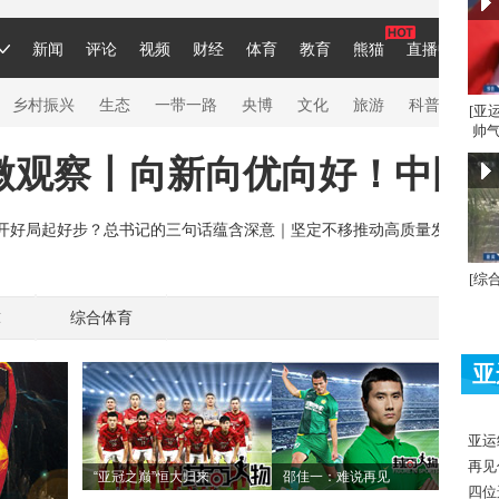
[亚
帅气
[综
球
综合体育
亚
亚运
再见
“亚冠之巅”恒大归来
邵佳一：难说再见
四位