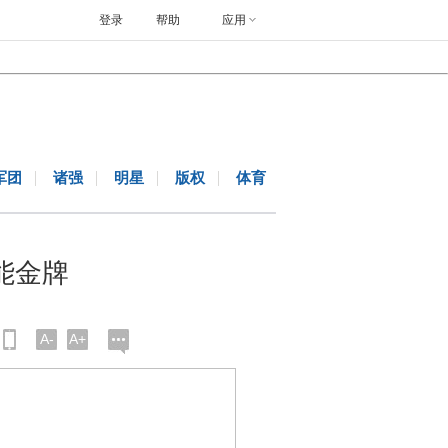
登录
帮助
应用
军团
诸强
明星
版权
体育
能金牌
A-
A+