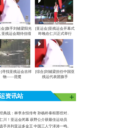
运会]旗手刘辅梁阳光
[亚运会]亚残运会开幕式
 亚残运会期待佳绩
昨晚在仁川正式举行
合]寻找亚残运会吉祥
[综合]刘辅梁担任中国亚
物——琵鹭
残运代表团旗手
运资讯站
经典战：林李永恒传奇 孙杨朴泰桓那些对..
仁川！亚运会闭幕 萩野公介获最佳运动员
选手并列亚运多金王 中国三人宁泽涛一鸣..