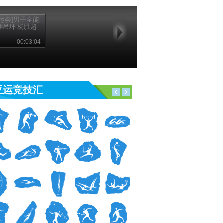
亚运会]男子全能
赛吊环 杨胜超
00:03:04
亚运竞技汇