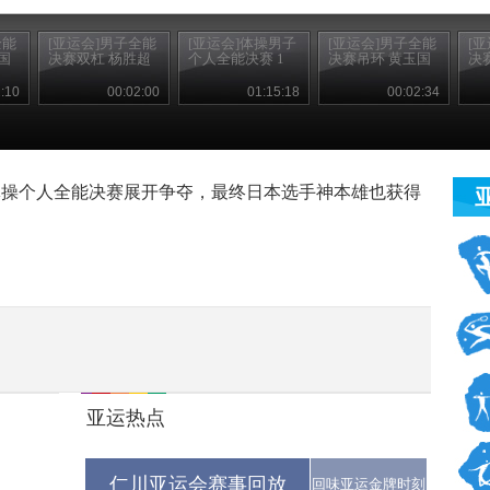
全能
[亚运会]男子全能
[亚运会]体操男子
[亚运会]男子全能
[
国
决赛双杠 杨胜超
个人全能决赛 1
决赛吊环 黄玉国
决
:10
00:02:00
01:15:18
00:02:34
体操个人全能决赛展开争夺，最终日本选手神本雄也获得
亚运热点
仁川亚运会赛事回放
回味亚运金牌时刻