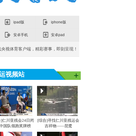
ipad版
iphone版
安卓手机
安卓pad
载央视体育客户端，精彩赛事，即刻呈现！
运视频站
亚洲]亚运之
[同一个亚洲]亚运之
[同一个亚洲]亚运之
[同
星：吴敏霞
星：李雪芮
星：
合]仁川亚残会24日闭
[综合]寻找仁川亚残运会
 中国队领跑奖牌榜
吉祥物——琵鹭