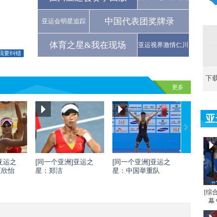
中国代表团奖牌录
亚运会明星追踪
体育之星&我在现场
亚运视界激情仁川
我要纠错
下
更多
亚
亚运之
[同一个亚洲]亚运之
[同一个亚洲]亚运之
[同一个
夏欣怡
星：郑洁
星：中国举重队
星：刘灏
[综
幕