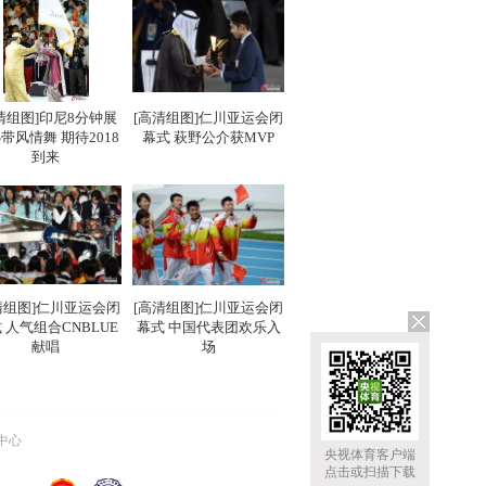
清组图]印尼8分钟展
[高清组图]仁川亚运会闭
带风情舞 期待2018
幕式 萩野公介获MVP
到来
清组图]仁川亚运会闭
[高清组图]仁川亚运会闭
 人气组合CNBLUE
幕式 中国代表团欢乐入
献唱
场
中心
央视体育客户端
点击或扫描下载