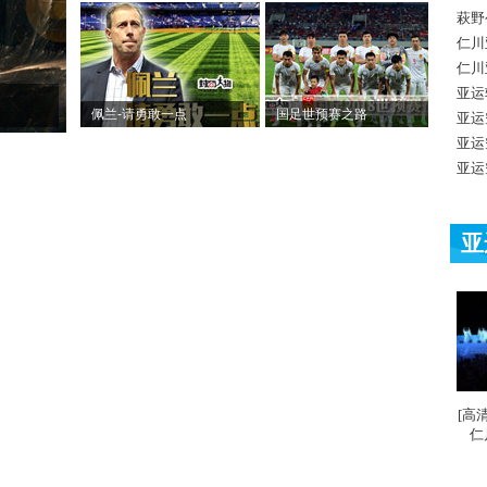
萩野
仁川
仁川
亚运
佩兰-请勇敢一点
国足世预赛之路
亚运
亚运
亚运
亚
[高
仁