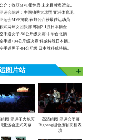
公介：收获MVP很惊喜 未来目标奥运金..
亚运会综述：中国独秀大球弱 亚洲体育现..
亚运会MVP揭晓 萩野公介获最佳运动员
软式网球女团决赛 韩国2-1胜日本摘金
空手道女子-50公斤级决赛 中华台北摘..
空手道+84公斤级决赛 科威特胜日本摘..
空手道男子-84公斤级 日本胜科威特摘..
运图片站
清组图]亚运圣火熄灭
[高清组图]亚运会闭幕
川亚运会正式闭幕
Bigbang组合压轴亮相表
演