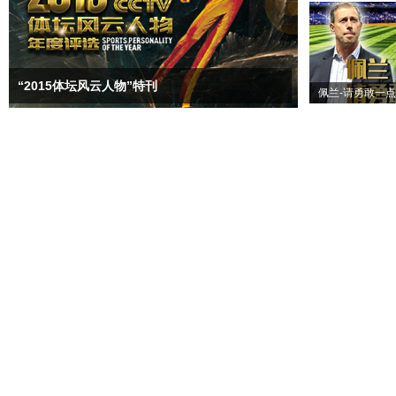
“2015体坛风云人物”特刊
佩兰-请勇敢一点