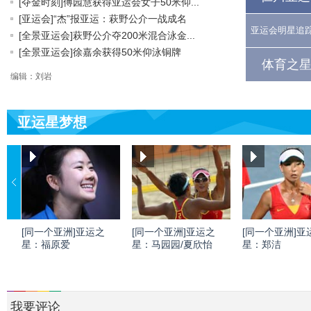
[夺金时刻]傅园慧获得亚运会女子50米仰...
[亚运会]“杰”报亚运：萩野公介一战成名
亚运会明星追
[全景亚运会]萩野公介夺200米混合泳金...
[全景亚运会]徐嘉余获得50米仰泳铜牌
体育之星
编辑：刘岩
亚运星梦想
[同一个亚洲]亚运之
[同一个亚洲]亚运之
[同一个亚洲]亚
星：福原爱
星：马园园/夏欣怡
星：郑洁
我要评论