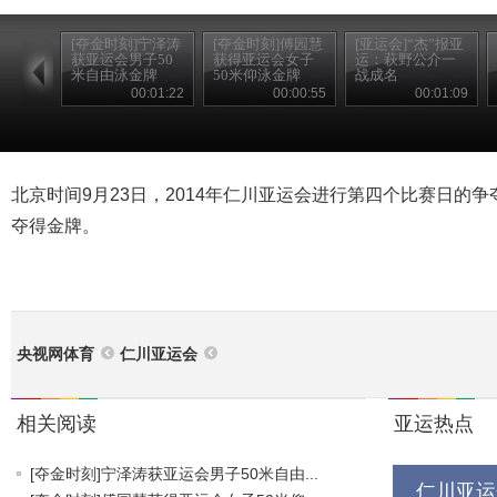
[夺金时刻]宁泽涛
[夺金时刻]傅园慧
[亚运会]“杰”报亚
获亚运会男子50
获得亚运会女子
运：萩野公介一
米自由泳金牌
50米仰泳金牌
战成名
00:01:22
00:00:55
00:01:09
北京时间9月23日，2014年仁川亚运会进行第四个比赛日的争
夺得金牌。
央视网体育
仁川亚运会
相关阅读
亚运热点
[夺金时刻]宁泽涛获亚运会男子50米自由...
仁川亚运