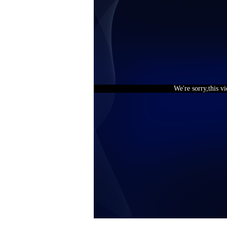
We're sorry,this v